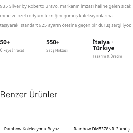
935 Silver by Roberto Bravo, markanın imzası haline gelen sıcak
mine ve özel rodyum tekniğini gümüş koleksiyonlarına
taşıyarak, standart 925 ayarın ötesine geçen bir duruş sergiliyor.
50+
550+
İtalya ·
Türkiye
Ülkeye İhracat
Satış Noktası
Tasarım & Üretim
Benzer Ürünler
YENI
Rainbow Koleksiyonu Beyaz
Rainbow DM5378NR Gümüş