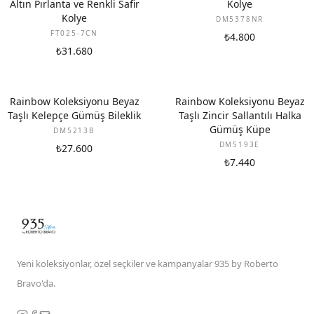
Altın Pırlanta ve Renkli Safir
Kolye
Kolye
DM5378NR
FT025-7CN
₺4.800
₺31.680
Rainbow Koleksiyonu Beyaz
Rainbow Koleksiyonu Beyaz
Taşlı Kelepçe Gümüş Bileklik
Taşlı Zincir Sallantılı Halka
Gümüş Küpe
DM5213B
DM5193E
₺27.600
₺7.440
Yeni koleksiyonlar, özel seçkiler ve kampanyalar 935 by Roberto
Bravo'da.