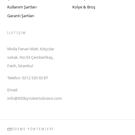
Kullanım Şartları
Kolye & Broş
Garanti Şartları
İLETIŞIM
Molla Fenari Mah. Kılıçcılar
sokak. No:53 Çemberlitaş,
Fatih, İstanbul
Telefon
:
0212 520 03 87
Email
:
info@935byrobertobravo.com
ÖDEME YÖNTEMLERI