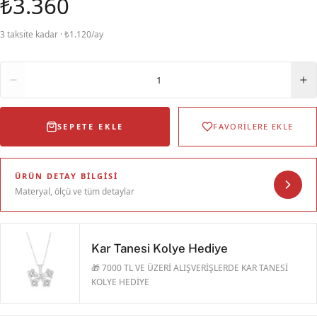
₺3.360
3 taksite kadar · ₺1.120/ay
Adet
1
SEPETE EKLE
FAVORİLERE EKLE
ÜRÜN DETAY BILGISI
Materyal, ölçü ve tüm detaylar
Kar Tanesi Kolye Hediye
🎁 7000 TL VE ÜZERİ ALIŞVERİŞLERDE KAR TANESİ
KOLYE HEDİYE