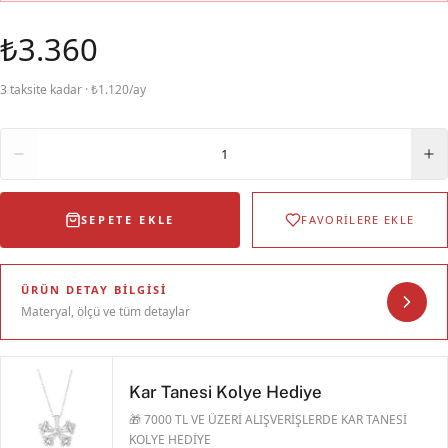
₺3.360
3 taksite kadar · ₺1.120/ay
Adet
1
SEPETE EKLE
FAVORİLERE EKLE
ÜRÜN DETAY BILGISI
Materyal, ölçü ve tüm detaylar
Kar Tanesi Kolye Hediye
🎁 7000 TL VE ÜZERİ ALIŞVERİŞLERDE KAR TANESİ
KOLYE HEDİYE