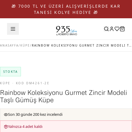
🎁 7000 TL VE ÜZERİ ALIŞVERİŞLERDE KAR
TANESİ KOLYE HEDİYE 🎁
ANASAYFA
/
KÜPE
/
RAINBOW KOLEKSIYONU GURMET ZINCIR MODELI TAŞLI GÜMÜŞ KÜPE
STOKTA
KÜPE · KOD DM4261-2E
Rainbow Koleksiyonu Gurmet Zincir Modeli
Taşlı Gümüş Küpe
Son 30 günde 200 kez incelendi
Yalnızca 4 adet kaldı