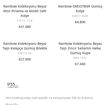
YENI
Rainbow Koleksiyonu Beyaz
Rainbow DM5378NR Gümüş
Altın Pırlanta ve Renkli Safir
Kolye
Kolye
DM5378NR
FT025-7CN
₺4.800
₺31.680
Rainbow Koleksiyonu Beyaz
Rainbow Koleksiyonu Beyaz
Taşlı Kelepçe Gümüş Bileklik
Taşlı Zincir Sallantılı Halka
Gümüş Küpe
DM5213B
DM5193E
₺27.600
₺7.440
Yeni koleksiyonlar, özel seçkiler ve kampanyalar 935 by Roberto
Bravo'da.