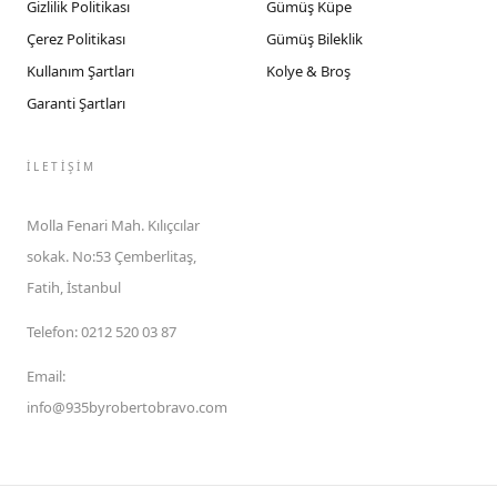
Gizlilik Politikası
Gümüş Küpe
Çerez Politikası
Gümüş Bileklik
Kullanım Şartları
Kolye & Broş
Garanti Şartları
İLETIŞIM
Molla Fenari Mah. Kılıçcılar
sokak. No:53 Çemberlitaş,
Fatih, İstanbul
Telefon
:
0212 520 03 87
Email
:
info@935byrobertobravo.com