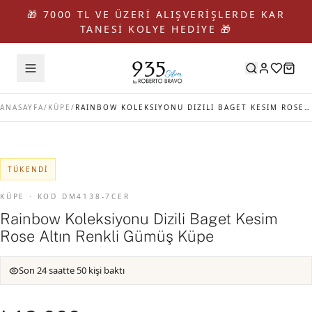
🎁 7000 TL VE ÜZERİ ALIŞVERİŞLERDE KAR
TANESİ KOLYE HEDİYE 🎁
ANASAYFA
/
KÜPE
/
RAINBOW KOLEKSIYONU DIZILI BAGET KESIM ROSE ALTIN RENKLI GÜMÜŞ KÜPE
TÜKENDI
KÜPE · KOD DM4138-7CER
Rainbow Koleksiyonu Dizili Baget Kesim
Rose Altın Renkli Gümüş Küpe
Son 24 saatte 50 kişi baktı