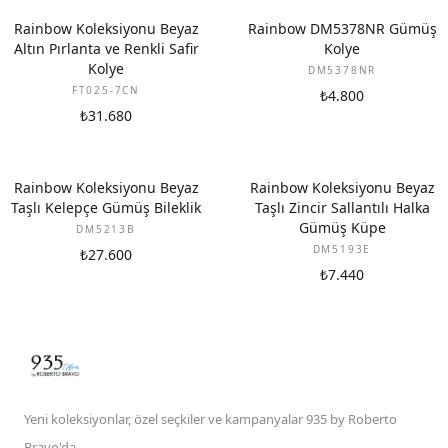
YENI
Rainbow Koleksiyonu Beyaz
Rainbow DM5378NR Gümüş
Altın Pırlanta ve Renkli Safir
Kolye
Kolye
DM5378NR
FT025-7CN
₺4.800
₺31.680
Rainbow Koleksiyonu Beyaz
Rainbow Koleksiyonu Beyaz
Taşlı Kelepçe Gümüş Bileklik
Taşlı Zincir Sallantılı Halka
Gümüş Küpe
DM5213B
DM5193E
₺27.600
₺7.440
Yeni koleksiyonlar, özel seçkiler ve kampanyalar 935 by Roberto
Bravo'da.