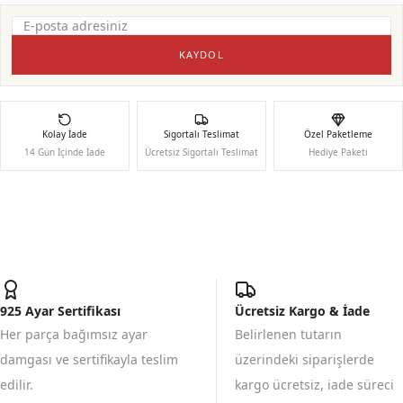
KAYDOL
Kolay İade
Sigortalı Teslimat
Özel Paketleme
14 Gün İçinde İade
Ücretsiz Sigortalı Teslimat
Hediye Paketi
925 Ayar Sertifikası
Ücretsiz Kargo & İade
Her parça bağımsız ayar
Belirlenen tutarın
damgası ve sertifikayla teslim
üzerindeki siparişlerde
edilir.
kargo ücretsiz, iade süreci