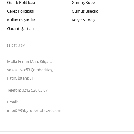
Gizlilik Politikası
Gümüş Küpe
Çerez Politikası
Gümüş Bileklik
Kullanım Şartları
Kolye & Broş
Garanti Şartları
İLETIŞIM
Molla Fenari Mah. Kılıçcılar
sokak. No:53 Çemberlitaş,
Fatih, İstanbul
Telefon
:
0212 520 03 87
Email
:
info@935byrobertobravo.com