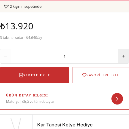
12 kişinin sepetinde
₺13.920
3 taksite kadar · ₺4.640/ay
Adet
1
SEPETE EKLE
FAVORİLERE EKLE
ÜRÜN DETAY BILGISI
Materyal, ölçü ve tüm detaylar
Kar Tanesi Kolye Hediye