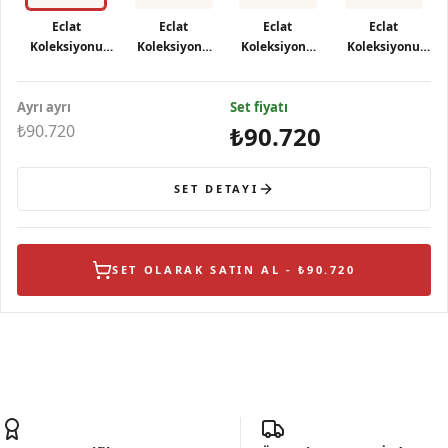
Eclat
Eclat
Eclat
Eclat
Koleksiyonu
Koleksiyonu
Koleksiyonu
Koleksiyonu
Pembe
Pembe
Pembe
Pembe
Kelebekli
Kelebekli
Kelebekli
Kelebekli
Ayrı ayrı
Gümüş Küpe
Gümüş Kolye
Set fiyatı
Gümüş Yüzük
Gümüş Bileklik
₺90.720
₺90.720
SET DETAYI
SET OLARAK SATIN AL - ₺90.720