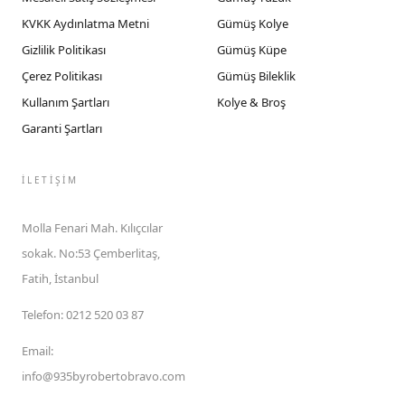
KVKK Aydınlatma Metni
Gümüş Kolye
Gizlilik Politikası
Gümüş Küpe
Çerez Politikası
Gümüş Bileklik
Kullanım Şartları
Kolye & Broş
Garanti Şartları
İLETIŞIM
Molla Fenari Mah. Kılıçcılar
sokak. No:53 Çemberlitaş,
Fatih, İstanbul
Telefon
:
0212 520 03 87
Email
:
info@935byrobertobravo.com