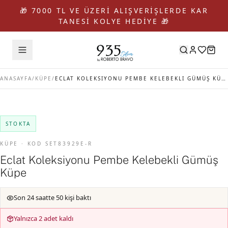
🎁 7000 TL VE ÜZERİ ALIŞVERİŞLERDE KAR
TANESİ KOLYE HEDİYE 🎁
ANASAYFA
/
KÜPE
/
ECLAT KOLEKSIYONU PEMBE KELEBEKLI GÜMÜŞ KÜPE
STOKTA
KÜPE · KOD SET83929E-R
Eclat Koleksiyonu Pembe Kelebekli Gümüş
Küpe
Son 24 saatte 50 kişi baktı
Yalnızca 2 adet kaldı