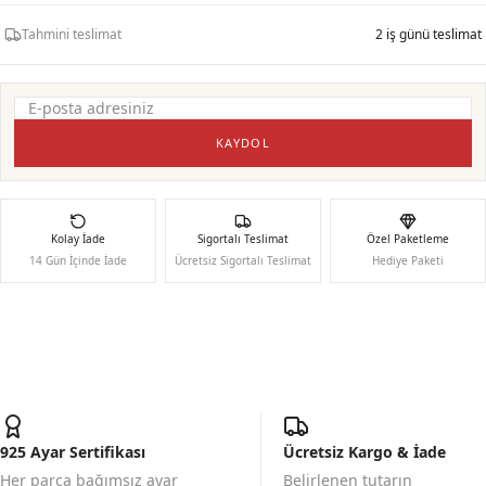
Tahmini teslimat
2 iş günü teslimat
KAYDOL
Kolay İade
Sigortalı Teslimat
Özel Paketleme
14 Gün İçinde İade
Ücretsiz Sigortalı Teslimat
Hediye Paketi
925 Ayar Sertifikası
Ücretsiz Kargo & İade
Her parça bağımsız ayar
Belirlenen tutarın