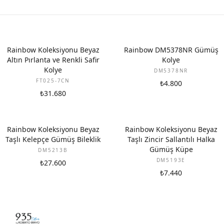
YENI
Rainbow Koleksiyonu Beyaz
Rainbow DM5378NR Gümüş
Altın Pırlanta ve Renkli Safir
Kolye
Kolye
DM5378NR
FT025-7CN
₺4.800
₺31.680
Rainbow Koleksiyonu Beyaz
Rainbow Koleksiyonu Beyaz
Taşlı Kelepçe Gümüş Bileklik
Taşlı Zincir Sallantılı Halka
Gümüş Küpe
DM5213B
DM5193E
₺27.600
₺7.440