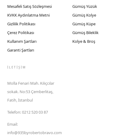
Mesafeli Satış Sözleşmesi
Gümüş Yüzük
KVKK Aydınlatma Metni
Gümüş Kolye
Gizlilik Politikası
Gümüş Küpe
Çerez Politikası
Gümüş Bileklik
Kullanım Şartları
Kolye & Broş
Garanti Şartları
İLETIŞIM
Molla Fenari Mah. Kılıçcılar
sokak. No:53 Çemberlitaş,
Fatih, İstanbul
Telefon
:
0212 520 03 87
Email
:
info@935byrobertobravo.com