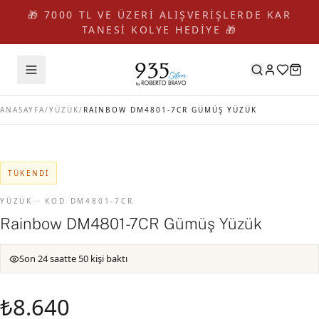
🎁 7000 TL VE ÜZERİ ALIŞVERİŞLERDE KAR
TANESİ KOLYE HEDİYE 🎁
ANASAYFA
/
YÜZÜK
/
RAINBOW DM4801-7CR GÜMÜŞ YÜZÜK
TÜKENDI
YÜZÜK · KOD DM4801-7CR
Rainbow DM4801-7CR Gümüş Yüzük
Son 24 saatte 50 kişi baktı
₺8.640