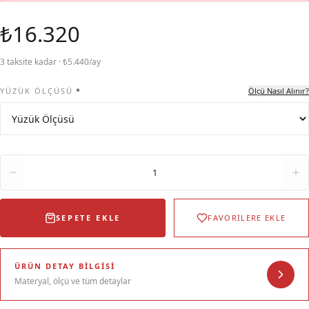
₺16.320
3 taksite kadar · ₺5.440/ay
YÜZÜK ÖLÇÜSÜ
*
Ölçü Nasıl Alınır?
Adet
1
SEPETE EKLE
FAVORİLERE EKLE
ÜRÜN DETAY BILGISI
Materyal, ölçü ve tüm detaylar