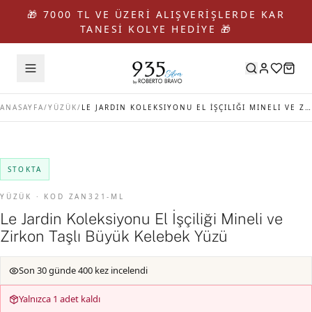
🎁 7000 TL VE ÜZERİ ALIŞVERİŞLERDE KAR
TANESİ KOLYE HEDİYE 🎁
ANASAYFA
/
YÜZÜK
/
LE JARDIN KOLEKSIYONU EL İŞÇILIĞI MINELI VE ZIRKON TAŞLI BÜYÜK KELEBEK YÜZÜ
STOKTA
YÜZÜK · KOD ZAN321-ML
Le Jardin Koleksiyonu El İşçiliği Mineli ve
Zirkon Taşlı Büyük Kelebek Yüzü
Son 30 günde 400 kez incelendi
Yalnızca 1 adet kaldı