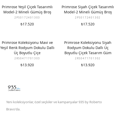
Primrose Yeşil Çiçek Tasarımlı
Primrose Siyah Çiçek Tasarımlı
Model-2 Mineli Gümüş Broş
Model-2 Mineli Gümüş Broş
2PS0172401303
2PS0172401302
₺17.520
₺17.520
Primrose Koleksiyonu Mavi ve
Primrose Koleksiyonu Siyah
Yeşil Renk Rodyum Dokulu Dallı
Rodyum Dokulu Dallı Üç
Üç Boyutlu Çiçe
Boyutlu Çiçek Tasarım Güm
2RS0471701303
2RS0471701302
₺13.920
₺13.920
Yeni koleksiyonlar, özel seçkiler ve kampanyalar 935 by Roberto
Bravo'da.