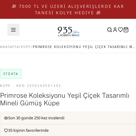
🎁 7000 TL VE ÜZERİ ALIŞVERİŞLERDE KAR
TANESİ KOLYE HEDİYE 🎁
ANASAYFA
/
KÜPE
/
PRIMROSE KOLEKSIYONU YEŞIL ÇIÇEK TASARIMLI MINELI GÜMÜŞ KÜPE
STOKTA
KÜPE · KOD 2ES0243501303
Primrose Koleksiyonu Yeşil Çiçek Tasarımlı
Mineli Gümüş Küpe
Son 30 günde 250 kez incelendi
35 kişinin favorilerinde