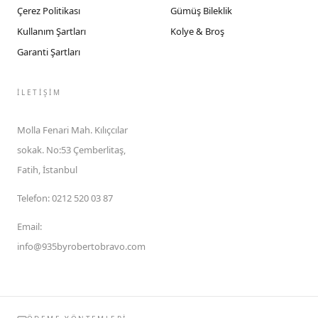
Çerez Politikası
Gümüş Bileklik
Kullanım Şartları
Kolye & Broş
Garanti Şartları
İLETIŞIM
Molla Fenari Mah. Kılıçcılar
sokak. No:53 Çemberlitaş,
Fatih, İstanbul
Telefon
:
0212 520 03 87
Email
:
info@935byrobertobravo.com