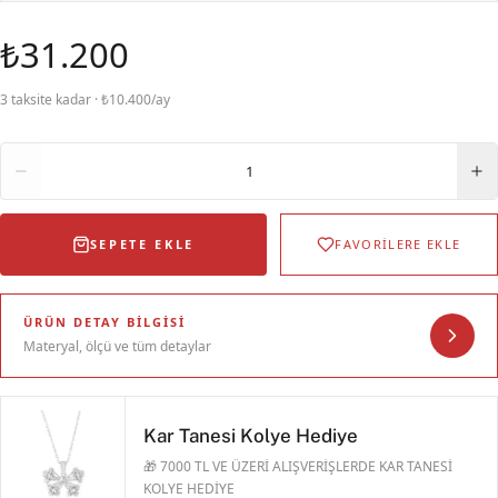
₺31.200
3 taksite kadar · ₺10.400/ay
Adet
1
SEPETE EKLE
FAVORİLERE EKLE
ÜRÜN DETAY BILGISI
Materyal, ölçü ve tüm detaylar
Kar Tanesi Kolye Hediye
🎁 7000 TL VE ÜZERİ ALIŞVERİŞLERDE KAR TANESİ
KOLYE HEDİYE