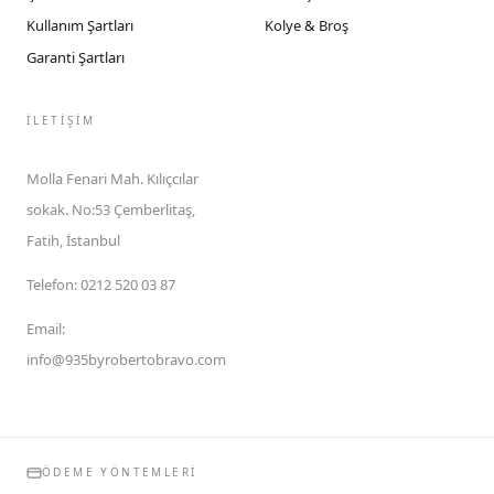
Kullanım Şartları
Kolye & Broş
Garanti Şartları
İLETIŞIM
Molla Fenari Mah. Kılıçcılar
sokak. No:53 Çemberlitaş,
Fatih, İstanbul
Telefon
:
0212 520 03 87
Email
:
info@935byrobertobravo.com
ÖDEME YÖNTEMLERI