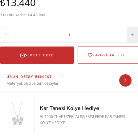
₺13.440
3 taksite kadar · ₺4.480/ay
Adet
1
SEPETE EKLE
FAVORİLERE EKLE
ÜRÜN DETAY BILGISI
Materyal, ölçü ve tüm detaylar
Kar Tanesi Kolye Hediye
🎁 7000 TL VE ÜZERİ ALIŞVERİŞLERDE KAR TANESİ
KOLYE HEDİYE