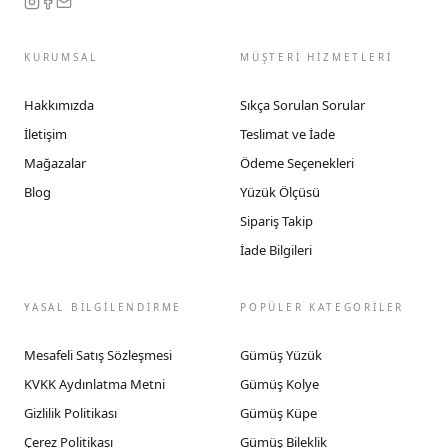
KURUMSAL
MÜŞTERİ HİZMETLERİ
Hakkımızda
Sıkça Sorulan Sorular
İletişim
Teslimat ve İade
Mağazalar
Ödeme Seçenekleri
Blog
Yüzük Ölçüsü
Sipariş Takip
İade Bilgileri
YASAL BİLGİLENDİRME
POPÜLER KATEGORİLER
Mesafeli Satış Sözleşmesi
Gümüş Yüzük
KVKK Aydınlatma Metni
Gümüş Kolye
Gizlilik Politikası
Gümüş Küpe
Çerez Politikası
Gümüş Bileklik