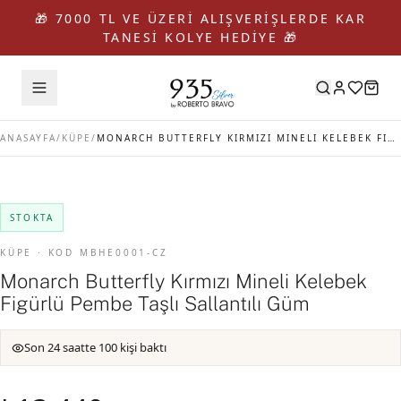
🎁 7000 TL VE ÜZERİ ALIŞVERİŞLERDE KAR
TANESİ KOLYE HEDİYE 🎁
ANASAYFA
/
KÜPE
/
MONARCH BUTTERFLY KIRMIZI MINELI KELEBEK FIGÜRLÜ PEMBE TAŞLI SALLANTILI GÜM
STOKTA
KÜPE · KOD MBHE0001-CZ
Monarch Butterfly Kırmızı Mineli Kelebek
Figürlü Pembe Taşlı Sallantılı Güm
Son 24 saatte 100 kişi baktı