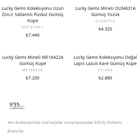
Lucky Gems Koleksiyonu Uzun
Lucky Gems Mineli OL04631A
Zincir Sallantılı Püskül Gümüş
Gümüş Yüzük
Küpe
OL04631A
SE07875A-1
₺4.320
₺7.440
Lucky Gems Mineli ME16422A
Lucky Gems Koleksiyonu Doğal
Gümüş Küpe
Lapis Lazuli Kare Gümüş Küpe
ME16422A
E5100G
₺7.200
₺2.880
Yeni koleksiyonlar, özel seçkiler ve kampanyalar 935 by Roberto
Bravo'da.