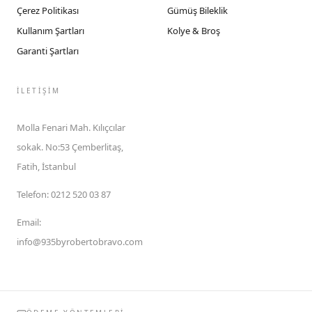
Çerez Politikası
Gümüş Bileklik
Kullanım Şartları
Kolye & Broş
Garanti Şartları
İLETIŞIM
Molla Fenari Mah. Kılıçcılar
sokak. No:53 Çemberlitaş,
Fatih, İstanbul
Telefon
:
0212 520 03 87
Email
:
info@935byrobertobravo.com