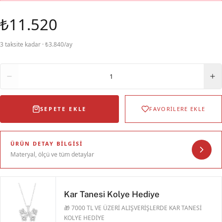
₺11.520
3 taksite kadar · ₺3.840/ay
Adet
1
SEPETE EKLE
FAVORİLERE EKLE
ÜRÜN DETAY BILGISI
Materyal, ölçü ve tüm detaylar
Kar Tanesi Kolye Hediye
🎁 7000 TL VE ÜZERİ ALIŞVERİŞLERDE KAR TANESİ
KOLYE HEDİYE