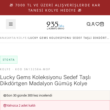
🎁 7000 TL VE ÜZERİ ALIŞVERİŞLERDE KAR
TANESİ KOLYE HEDİYE 🎁
ANASAYFA
/
KOLYE
/
LUCKY GEMS KOLEKSIYONU SEDEF TAŞLI DIKDÖRTGEN MADALYON GÜMÜŞ KOLYE
STOKTA
KOLYE · KOD SN13258A-MOP
Lucky Gems Koleksiyonu Sedef Taşlı
Dikdörtgen Madalyon Gümüş Kolye
Son 30 günde 300 kez incelendi
Yalnızca 2 adet kaldı