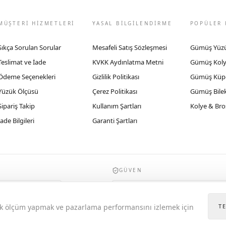
MÜŞTERİ HİZMETLERİ
YASAL BİLGİLENDİRME
POPÜLER 
Sıkça Sorulan Sorular
Mesafeli Satış Sözleşmesi
Gümüş Yüz
Teslimat ve İade
KVKK Aydınlatma Metni
Gümüş Kol
Ödeme Seçenekleri
Gizlilik Politikası
Gümüş Küp
Yüzük Ölçüsü
Çerez Politikası
Gümüş Bilek
Sipariş Takip
Kullanım Şartları
Kolye & Bro
İade Bilgileri
Garanti Şartları
GÜVEN
935byrobertobravo.com, Ticaret Bakanlığı E
itik ölçüm yapmak ve pazarlama performansını izlemek için
T