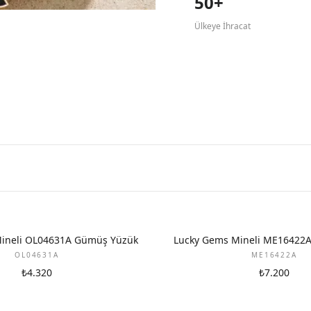
50+
Ülkeye İhracat
ineli OL04631A Gümüş Yüzük
Lucky Gems Mineli ME16422
OL04631A
ME16422A
₺4.320
₺7.200