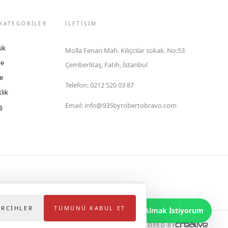
KATEGORİLER
İLETIŞIM
ük
Molla Fenari Mah. Kılıçcılar sokak. No:53
ye
Çemberlitaş, Fatih, İstanbul
e
Telefon
:
0212 520 03 87
lik
Email
:
info@935byrobertobravo.com
ş
lektronik Ticaret Bilgi Sistemi (ETBİS)'ne kayıtlıdır.
ERCIHLER
TÜMÜNÜ KABUL ET
Bilgi Almak İstiyorum
DEVELOPED BY