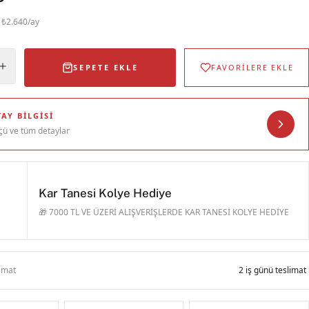
· ₺2.640/ay
SEPETE EKLE
FAVORİLERE EKLE
AY BILGISI
çü ve tüm detaylar
Kar Tanesi Kolye Hediye
🎁 7000 TL VE ÜZERİ ALIŞVERİŞLERDE KAR TANESİ KOLYE HEDİYE
limat
2 iş günü teslimat