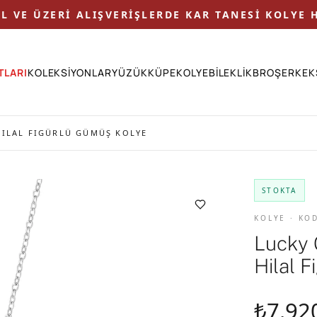
 TL VE ÜZERİ ALIŞVERİŞLERDE KAR TANESİ KOLYE H
TLARI
KOLEKSİYONLAR
YÜZÜK
KÜPE
KOLYE
BİLEKLİK
BROŞ
ERKEK
HILAL FIGÜRLÜ GÜMÜŞ KOLYE
STOKTA
KOLYE · KO
Lucky 
Hilal 
₺7.92