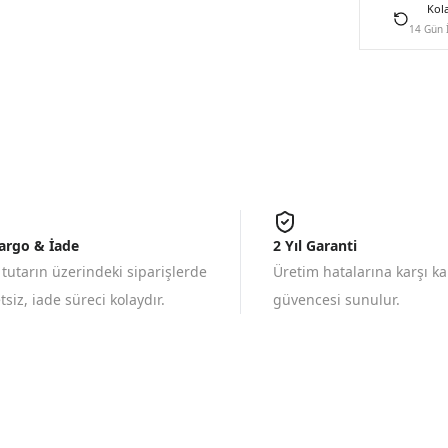
Kol
14 Gün 
Kargo & İade
2 Yıl Garanti
 tutarın üzerindeki siparişlerde
Üretim hatalarına karşı k
siz, iade süreci kolaydır.
güvencesi sunulur.