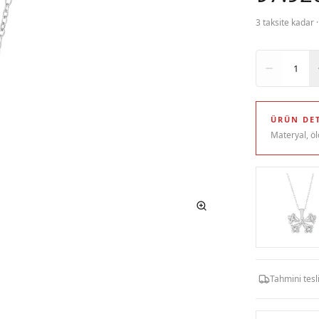
3 taksite kadar 
Adet
1
ÜRÜN DET
Materyal, öl
Tahmini tes