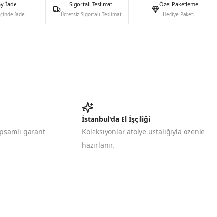
ay İade
Sigortalı Teslimat
Özel Paketleme
İçinde İade
Ücretsiz Sigortalı Teslimat
Hediye Paketi
İstanbul'da El İşçiliği
apsamlı garanti
Koleksiyonlar atölye ustalığıyla özenle
hazırlanır.