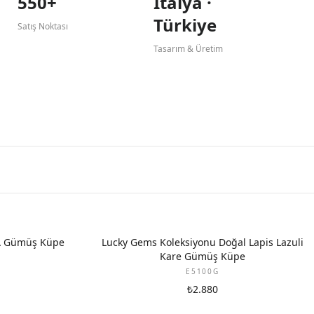
550+
İtalya ·
Türkiye
Satış Noktası
Tasarım & Üretim
A Gümüş Küpe
Lucky Gems Koleksiyonu Doğal Lapis Lazuli
Kare Gümüş Küpe
E5100G
₺2.880