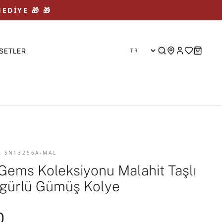
EDİYE 🎁 🎁
SETLER
D SN13256A-MAL
Gems Koleksiyonu Malahit Taşlı
Figürlü Gümüş Kolye
0