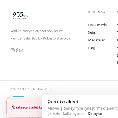
KURUMSAL
Hakkımızda
Yeni koleksiyonlar, özel seçkiler ve
İletişim
kampanyalar 935 by Roberto Bravo'da.
Mağazalar
Blog
ÖDEME YÖNTEMLERI
Çerez tercihleri
Yalnızca 3 adet kaldı
Alışveriş deneyimini iyileştirmek, anal
çerezler kullanıyoruz.
Detaylar
© 2026 Copyright 935 by Roberto Bravo