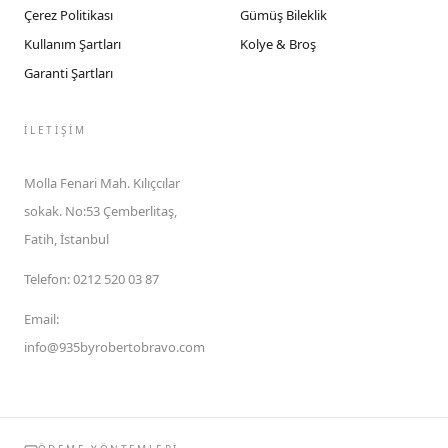
Çerez Politikası
Gümüş Bileklik
Kullanım Şartları
Kolye & Broş
Garanti Şartları
İLETIŞIM
Molla Fenari Mah. Kılıçcılar
sokak. No:53 Çemberlitaş,
Fatih, İstanbul
Telefon
:
0212 520 03 87
Email
:
info@935byrobertobravo.com