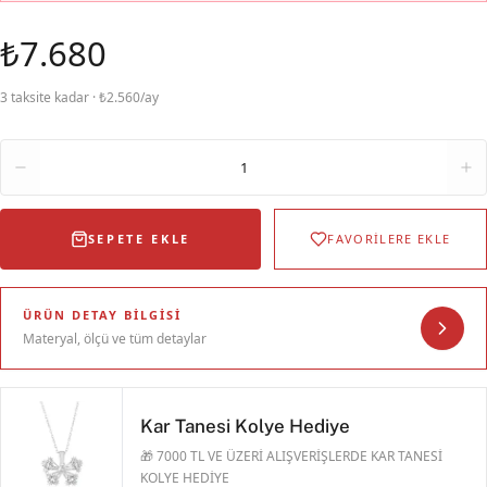
₺7.680
3 taksite kadar · ₺2.560/ay
Adet
1
SEPETE EKLE
FAVORİLERE EKLE
ÜRÜN DETAY BILGISI
Materyal, ölçü ve tüm detaylar
Kar Tanesi Kolye Hediye
🎁 7000 TL VE ÜZERİ ALIŞVERİŞLERDE KAR TANESİ
KOLYE HEDİYE