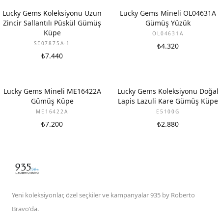
Lucky Gems Koleksiyonu Uzun
Lucky Gems Mineli OL04631A
Zincir Sallantılı Püskül Gümüş
Gümüş Yüzük
Küpe
OL04631A
SE07875A-1
₺4.320
₺7.440
Lucky Gems Mineli ME16422A
Lucky Gems Koleksiyonu Doğal
Gümüş Küpe
Lapis Lazuli Kare Gümüş Küpe
ME16422A
E5100G
₺7.200
₺2.880
Yeni koleksiyonlar, özel seçkiler ve kampanyalar 935 by Roberto
Bravo'da.