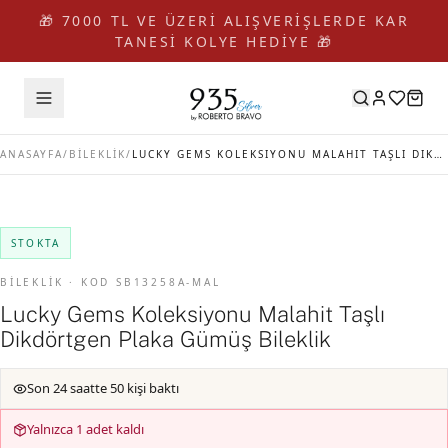
🎁 7000 TL VE ÜZERİ ALIŞVERİŞLERDE KAR
TANESİ KOLYE HEDİYE 🎁
ANASAYFA
/
BİLEKLİK
/
LUCKY GEMS KOLEKSIYONU MALAHIT TAŞLI DIKDÖRTGEN PLAKA GÜMÜŞ BILEKLIK
STOKTA
BİLEKLİK · KOD SB13258A-MAL
Lucky Gems Koleksiyonu Malahit Taşlı
Dikdörtgen Plaka Gümüş Bileklik
Son 24 saatte 50 kişi baktı
Yalnızca 1 adet kaldı