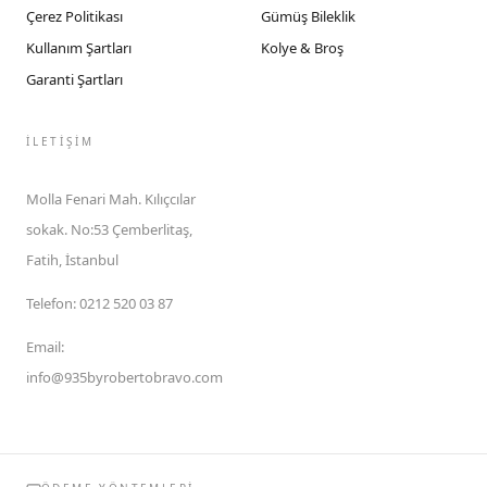
Çerez Politikası
Gümüş Bileklik
Kullanım Şartları
Kolye & Broş
Garanti Şartları
İLETIŞIM
Molla Fenari Mah. Kılıçcılar
sokak. No:53 Çemberlitaş,
Fatih, İstanbul
Telefon
:
0212 520 03 87
Email
:
info@935byrobertobravo.com