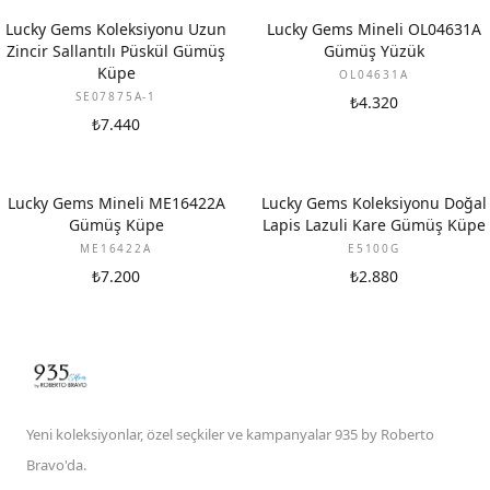
Lucky Gems Koleksiyonu Uzun
Lucky Gems Mineli OL04631A
Zincir Sallantılı Püskül Gümüş
Gümüş Yüzük
Küpe
OL04631A
SE07875A-1
₺4.320
₺7.440
Lucky Gems Mineli ME16422A
Lucky Gems Koleksiyonu Doğal
Gümüş Küpe
Lapis Lazuli Kare Gümüş Küpe
ME16422A
E5100G
₺7.200
₺2.880
Yeni koleksiyonlar, özel seçkiler ve kampanyalar 935 by Roberto
Bravo'da.