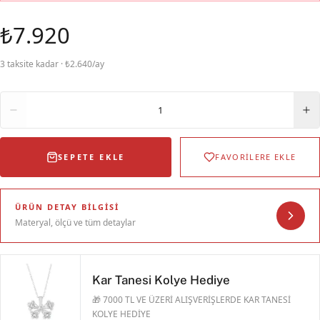
₺7.920
3 taksite kadar · ₺2.640/ay
Adet
1
SEPETE EKLE
FAVORİLERE EKLE
ÜRÜN DETAY BILGISI
Materyal, ölçü ve tüm detaylar
Kar Tanesi Kolye Hediye
🎁 7000 TL VE ÜZERİ ALIŞVERİŞLERDE KAR TANESİ
KOLYE HEDİYE