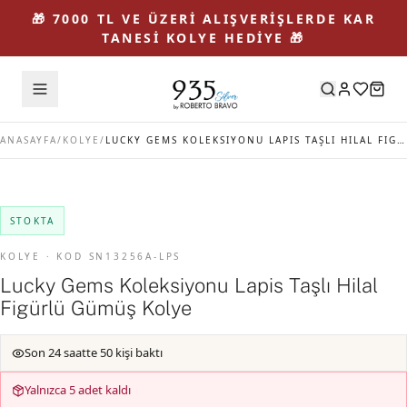
🎁 7000 TL VE ÜZERİ ALIŞVERİŞLERDE KAR
TANESİ KOLYE HEDİYE 🎁
ANASAYFA
/
KOLYE
/
LUCKY GEMS KOLEKSIYONU LAPIS TAŞLI HILAL FIGÜRLÜ GÜMÜŞ KOLYE
STOKTA
KOLYE · KOD SN13256A-LPS
Lucky Gems Koleksiyonu Lapis Taşlı Hilal
Figürlü Gümüş Kolye
Son 24 saatte 50 kişi baktı
Yalnızca 5 adet kaldı