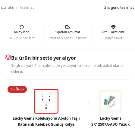
Tahmini teslimat
2 iş günü teslimat
Kolay İade
Sigortalı Teslimat
Özel Paketleme
14 Gün İçinde İade
Ücretsiz Sigortalı Teslimat
Hediye Paketi
Bu ürün bir sette yer alıyor
Seçili varyant 2 parçalık sette yer alıyor; set sepete tek paket olarak
eklenir.
Bu Ürün
+
Lucky Gems Koleksiyonu Abolon Taşlı
Lucky Gems
Katmanlı Kelebek Gümüş Kolye
SR12507A-ABO Yüzük