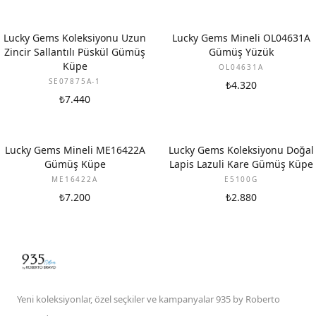
Lucky Gems Koleksiyonu Uzun
Lucky Gems Mineli OL04631A
Zincir Sallantılı Püskül Gümüş
Gümüş Yüzük
Küpe
OL04631A
SE07875A-1
₺4.320
₺7.440
Lucky Gems Mineli ME16422A
Lucky Gems Koleksiyonu Doğal
Gümüş Küpe
Lapis Lazuli Kare Gümüş Küpe
ME16422A
E5100G
₺7.200
₺2.880
Yeni koleksiyonlar, özel seçkiler ve kampanyalar 935 by Roberto