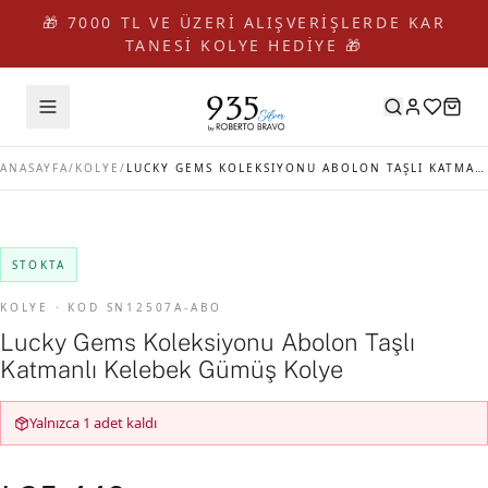
🎁 7000 TL VE ÜZERİ ALIŞVERİŞLERDE KAR
TANESİ KOLYE HEDİYE 🎁
ANASAYFA
/
KOLYE
/
LUCKY GEMS KOLEKSIYONU ABOLON TAŞLI KATMANLI KELEBEK GÜMÜŞ KOLYE
STOKTA
KOLYE · KOD SN12507A-ABO
Lucky Gems Koleksiyonu Abolon Taşlı
Katmanlı Kelebek Gümüş Kolye
Yalnızca 1 adet kaldı