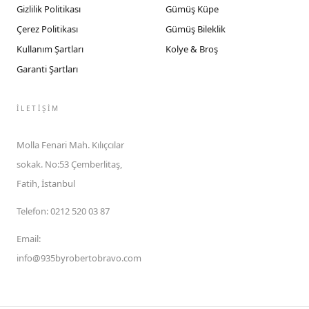
Gizlilik Politikası
Gümüş Küpe
Çerez Politikası
Gümüş Bileklik
Kullanım Şartları
Kolye & Broş
Garanti Şartları
İLETIŞIM
Molla Fenari Mah. Kılıçcılar
sokak. No:53 Çemberlitaş,
Fatih, İstanbul
Telefon
:
0212 520 03 87
Email
:
info@935byrobertobravo.com