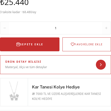
₺25.440
3 taksite kadar · ₺8.480/ay
Adet
1
SEPETE EKLE
FAVORİLERE EKLE
ÜRÜN DETAY BILGISI
Materyal, ölçü ve tüm detaylar
Kar Tanesi Kolye Hediye
🎁 7000 TL VE ÜZERİ ALIŞVERİŞLERDE KAR TANESİ
KOLYE HEDİYE