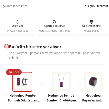
Tahmini teslimat
2 iş günü teslimat
Kolay İade
Sigortalı Teslimat
Özel Paketleme
14 Gün İçinde İade
Ücretsiz Sigortalı Teslimat
Hediye Paketi
Bu ürün bir sette yer alıyor
Seçili varyant 3 parçalık sette yer alıyor; set sepete tek paket olarak
eklenir.
Bu Ürün
+
+
Hedgehog Pembe
Hedgehog Pembe
Hedgehog
Bombeli Dikdörtgen
Bombeli Dikdörtgen
Fuşya Yarımtur
Tasarımlı Rodajlı Gümüş
Tasarımlı Rodajlı
Rodajlı Gümüş