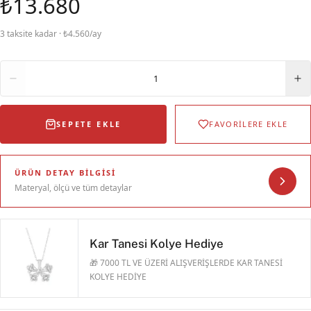
₺13.680
3 taksite kadar · ₺4.560/ay
Adet
1
SEPETE EKLE
FAVORİLERE EKLE
ÜRÜN DETAY BILGISI
Materyal, ölçü ve tüm detaylar
Kar Tanesi Kolye Hediye
🎁 7000 TL VE ÜZERİ ALIŞVERİŞLERDE KAR TANESİ
KOLYE HEDİYE