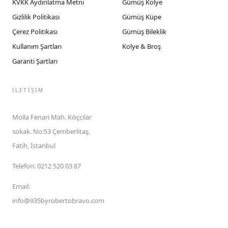
KVKK Aydınlatma Metni
Gümüş Kolye
Gizlilik Politikası
Gümüş Küpe
Çerez Politikası
Gümüş Bileklik
Kullanım Şartları
Kolye & Broş
Garanti Şartları
İLETIŞIM
Molla Fenari Mah. Kılıçcılar
sokak. No:53 Çemberlitaş,
Fatih, İstanbul
Telefon
:
0212 520 03 87
Email
:
info@935byrobertobravo.com