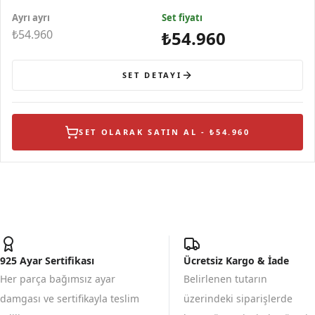
Küpe
Gümüş Kolye
Yüzük
Ayrı ayrı
Set fiyatı
₺54.960
₺54.960
SET DETAYI
SET OLARAK SATIN AL - ₺54.960
925 Ayar Sertifikası
Ücretsiz Kargo & İade
Her parça bağımsız ayar
Belirlenen tutarın
damgası ve sertifikayla teslim
üzerindeki siparişlerde