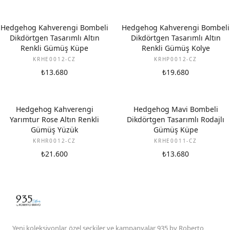
Hedgehog Kahverengi Bombeli
Hedgehog Kahverengi Bombeli
Dikdörtgen Tasarımlı Altın
Dikdörtgen Tasarımlı Altın
Renkli Gümüş Küpe
Renkli Gümüş Kolye
KRHE0012-CZ
KRHP0012-CZ
₺13.680
₺19.680
Hedgehog Kahverengi
Hedgehog Mavi Bombeli
Yarımtur Rose Altın Renkli
Dikdörtgen Tasarımlı Rodajlı
Gümüş Yüzük
Gümüş Küpe
KRHR0012-CZ
KRHE0011-CZ
₺21.600
₺13.680
Yeni koleksiyonlar, özel seçkiler ve kampanyalar 935 by Roberto