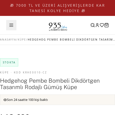
🎁 7000 TL VE ÜZERİ ALIŞVERİŞLERDE KAR
TANESİ KOLYE HEDİYE 🎁
ANASAYFA
/
KÜPE
/
HEDGEHOG PEMBE BOMBELI DIKDÖRTGEN TASARIMLI RODAJLI GÜMÜŞ KÜPE
STOKTA
KÜPE · KOD KRHE0010-CZ
Hedgehog Pembe Bombeli Dikdörtgen
Tasarımlı Rodajlı Gümüş Küpe
Son 24 saatte 100 kişi baktı