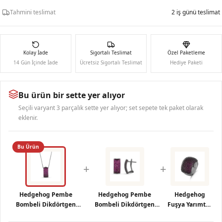
Tahmini teslimat
2 iş günü teslimat
Kolay İade
Sigortalı Teslimat
Özel Paketleme
14 Gün İçinde İade
Ücretsiz Sigortalı Teslimat
Hediye Paketi
Bu ürün bir sette yer alıyor
Seçili varyant 3 parçalık sette yer alıyor; set sepete tek paket olarak
eklenir.
Bu Ürün
+
+
Hedgehog Pembe
Hedgehog Pembe
Hedgehog
Bombeli Dikdörtgen
Bombeli Dikdörtgen
Fuşya Yarımtur
Tasarımlı Rodajlı Gümüş
Tasarımlı Rodajlı
Rodajlı Gümüş