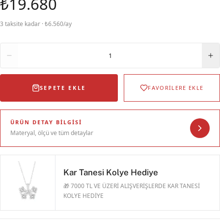
₺19.680
3 taksite kadar · ₺6.560/ay
Adet
1
SEPETE EKLE
FAVORİLERE EKLE
ÜRÜN DETAY BILGISI
Materyal, ölçü ve tüm detaylar
Kar Tanesi Kolye Hediye
🎁 7000 TL VE ÜZERİ ALIŞVERİŞLERDE KAR TANESİ
KOLYE HEDİYE