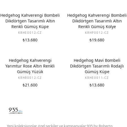
Hedgehog Kahverengi Bombeli
Hedgehog Kahverengi Bombeli
Dikdörtgen Tasarımlı Altın
Dikdörtgen Tasarımlı Altın
Renkli Gümüş Küpe
Renkli Gümüş Kolye
KRHE0012-CZ
KRHP0012-CZ
₺13.680
₺19.680
Hedgehog Kahverengi
Hedgehog Mavi Bombeli
Yarımtur Rose Altın Renkli
Dikdörtgen Tasarımlı Rodajlı
Gümüş Yüzük
Gümüş Küpe
KRHR0012-CZ
KRHE0011-CZ
₺21.600
₺13.680
Yeni koleksiyonlar, özel seçkiler ve kampanyalar 935 by Roberto