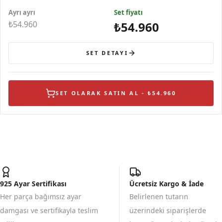
Kolye
Gümüş Küpe
Yüzük
Ayrı ayrı
Set fiyatı
₺54.960
₺54.960
SET DETAYI
SET OLARAK SATIN AL - ₺54.960
925 Ayar Sertifikası
Ücretsiz Kargo & İade
Her parça bağımsız ayar
Belirlenen tutarın
damgası ve sertifikayla teslim
üzerindeki siparişlerde