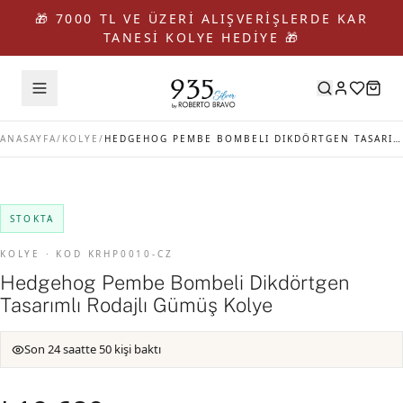
🎁 7000 TL VE ÜZERİ ALIŞVERİŞLERDE KAR
TANESİ KOLYE HEDİYE 🎁
ANASAYFA
/
KOLYE
/
HEDGEHOG PEMBE BOMBELI DIKDÖRTGEN TASARIMLI RODAJLI GÜMÜŞ KOLYE
STOKTA
KOLYE · KOD KRHP0010-CZ
Hedgehog Pembe Bombeli Dikdörtgen
Tasarımlı Rodajlı Gümüş Kolye
Son 24 saatte 50 kişi baktı