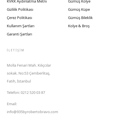
KVKK Aydınlatma Metni
Gümüş Kolye
Gizlilik Politikası
Gümüş Küpe
Çerez Politikası
Gümüş Bileklik
Kullanım Şartları
Kolye & Broş
Garanti Şartları
İLETIŞIM
Molla Fenari Mah. Kılıçcılar
sokak. No:53 Çemberlitaş,
Fatih, İstanbul
Telefon
:
0212 520 03 87
Email
:
info@935byrobertobravo.com