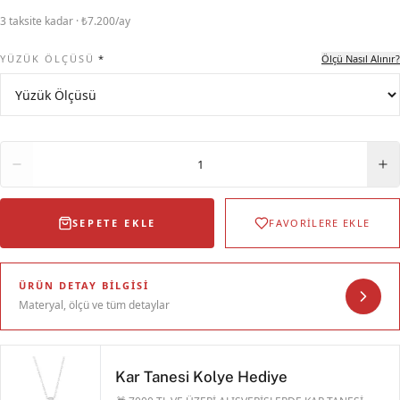
3 taksite kadar · ₺7.200/ay
YÜZÜK ÖLÇÜSÜ
*
Ölçü Nasıl Alınır?
Adet
1
SEPETE EKLE
FAVORİLERE EKLE
ÜRÜN DETAY BILGISI
Materyal, ölçü ve tüm detaylar
Kar Tanesi Kolye Hediye