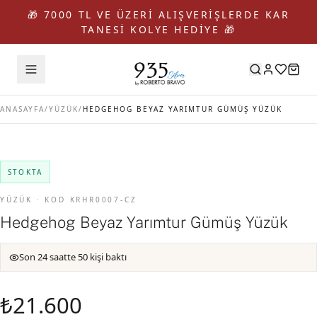
🎁 7000 TL VE ÜZERİ ALIŞVERİŞLERDE KAR
TANESİ KOLYE HEDİYE 🎁
ANASAYFA
/
YÜZÜK
/
HEDGEHOG BEYAZ YARIMTUR GÜMÜŞ YÜZÜK
STOKTA
YÜZÜK · KOD KRHR0007-CZ
Hedgehog Beyaz Yarımtur Gümüş Yüzük
Son 24 saatte 50 kişi baktı
₺21.600