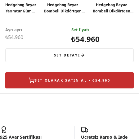
Hedgehog Beyaz
Hedgehog Beyaz
Hedgehog Beyaz
Yarımtur Gümüş
Bombeli Dikdörtgen
Bombeli Dikdörtgen
Yüzük
Tasarımlı Gümüş Kolye
Tasarımlı Gümüş Küpe
Ayrı ayrı
Set fiyatı
₺54.960
₺54.960
SET DETAYI
SET OLARAK SATIN AL - ₺54.960
925 Ayar Sertifikası
Ücretsiz Kargo & İade