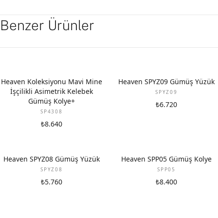
Benzer Ürünler
YENI
Heaven Koleksiyonu Mavi Mine
Heaven SPYZ09 Gümüş Yüzük
İşçilikli Asimetrik Kelebek
SPYZ09
Gümüş Kolye+
₺6.720
SP4308
₺8.640
Heaven SPYZ08 Gümüş Yüzük
Heaven SPP05 Gümüş Kolye
SPYZ08
SPP05
₺5.760
₺8.400