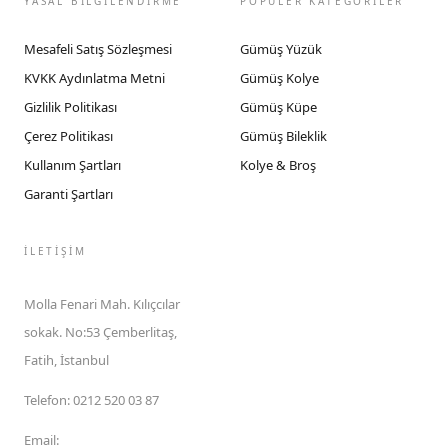
YASAL BİLGİLENDİRME
POPÜLER KATEGORİLER
Mesafeli Satış Sözleşmesi
Gümüş Yüzük
KVKK Aydınlatma Metni
Gümüş Kolye
Gizlilik Politikası
Gümüş Küpe
Çerez Politikası
Gümüş Bileklik
Kullanım Şartları
Kolye & Broş
Garanti Şartları
İLETIŞIM
Molla Fenari Mah. Kılıçcılar
sokak. No:53 Çemberlitaş,
Fatih, İstanbul
Telefon
:
0212 520 03 87
Email
: