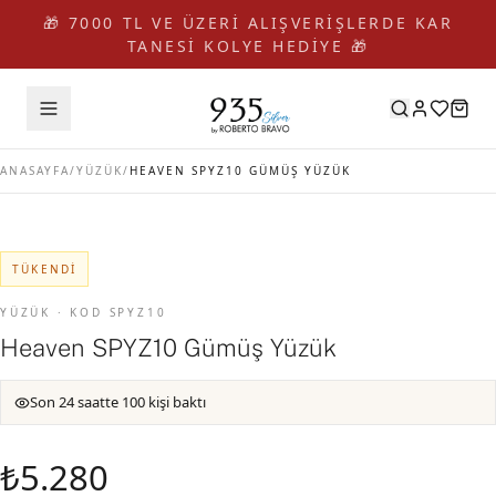
🎁 7000 TL VE ÜZERİ ALIŞVERİŞLERDE KAR
TANESİ KOLYE HEDİYE 🎁
ANASAYFA
/
YÜZÜK
/
HEAVEN SPYZ10 GÜMÜŞ YÜZÜK
TÜKENDI
YÜZÜK · KOD SPYZ10
Heaven SPYZ10 Gümüş Yüzük
Son 24 saatte 100 kişi baktı
₺5.280