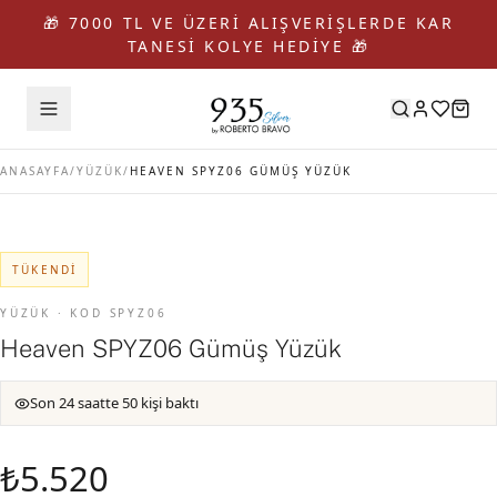
🎁 7000 TL VE ÜZERİ ALIŞVERİŞLERDE KAR
TANESİ KOLYE HEDİYE 🎁
ANASAYFA
/
YÜZÜK
/
HEAVEN SPYZ06 GÜMÜŞ YÜZÜK
TÜKENDI
YÜZÜK · KOD SPYZ06
Heaven SPYZ06 Gümüş Yüzük
Son 24 saatte 50 kişi baktı
₺5.520