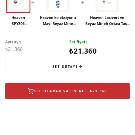
+
+
Heaven
Heaven koleksiyonu
Heaven Lacivert ve
SPYZ06
Mavi Beyaz Mine
Beyaz Mineli Ortası Taşlı
Gümüş Yüzük
İşlemeli Balık Sırtı
Kalın Halka Gümüş Küpe
Gümüş Kolye
Ayrı ayrı
Set fiyatı
₺21.360
₺21.360
SET DETAYI
SET OLARAK SATIN AL - ₺21.360