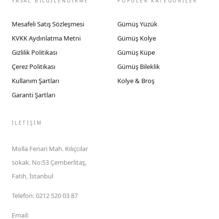
YASAL BİLGİLENDİRME
POPÜLER KATEGORİLER
Mesafeli Satış Sözleşmesi
Gümüş Yüzük
KVKK Aydınlatma Metni
Gümüş Kolye
Gizlilik Politikası
Gümüş Küpe
Çerez Politikası
Gümüş Bileklik
Kullanım Şartları
Kolye & Broş
Garanti Şartları
İLETIŞIM
Molla Fenari Mah. Kılıçcılar
sokak. No:53 Çemberlitaş,
Fatih, İstanbul
Telefon
:
0212 520 03 87
Email
: