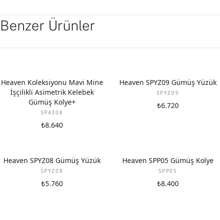
Benzer Ürünler
Heaven Koleksiyonu Mavi Mine
Heaven SPYZ09 Gümüş Yüzük
İşçilikli Asimetrik Kelebek
SPYZ09
Gümüş Kolye+
₺6.720
SP4308
₺8.640
Heaven SPYZ08 Gümüş Yüzük
Heaven SPP05 Gümüş Kolye
SPYZ08
SPP05
₺5.760
₺8.400