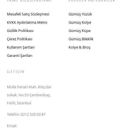
YASAL BİLGİLENDİRME
POPÜLER KATEGORİLER
Mesafeli Satış Sözleşmesi
Gümüş Yüzük
KVKK Aydınlatma Metni
Gümüş Kolye
Gizlilik Politikası
Gümüş Küpe
Çerez Politikası
Gümüş Bileklik
Kullanım Şartları
Kolye & Broş
Garanti Şartları
İLETIŞIM
Molla Fenari Mah. Kılıçcılar
sokak. No:53 Çemberlitaş,
Fatih, İstanbul
Telefon
:
0212 520 03 87
Email
: