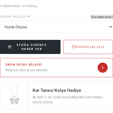
3 taksite kadar · ₺1.920/ay
YÜZÜK ÖLÇÜSÜ
*
Ölçü Nasıl Alınır?
STOĞA GIRINCE
FAVORİLERE EKLE
HABER VER
ÜRÜN DETAY BILGISI
Materyal, ölçü ve tüm detaylar
Kar Tanesi Kolye Hediye
🎁 7000 TL VE ÜZERİ ALIŞVERİŞLERDE KAR TANESİ
KOLYE HEDİYE