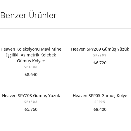
Benzer Ürünler
Heaven Koleksiyonu Mavi Mine
Heaven SPYZ09 Gümüş Yüzük
İşçilikli Asimetrik Kelebek
SPYZ09
Gümüş Kolye+
₺6.720
SP4308
₺8.640
Heaven SPYZ08 Gümüş Yüzük
Heaven SPP05 Gümüş Kolye
SPYZ08
SPP05
₺5.760
₺8.400