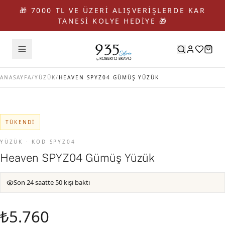
🎁 7000 TL VE ÜZERİ ALIŞVERİŞLERDE KAR
TANESİ KOLYE HEDİYE 🎁
ANASAYFA
/
YÜZÜK
/
HEAVEN SPYZ04 GÜMÜŞ YÜZÜK
TÜKENDI
YÜZÜK · KOD SPYZ04
Heaven SPYZ04 Gümüş Yüzük
Son 24 saatte 50 kişi baktı
₺5.760