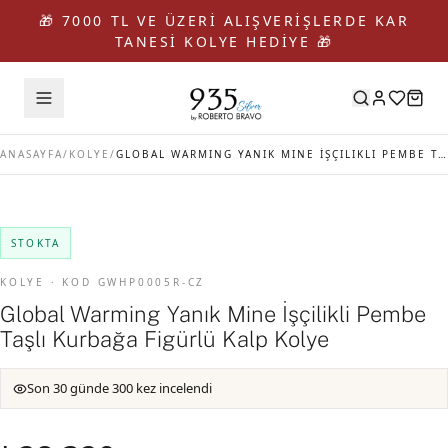
🎁 7000 TL VE ÜZERİ ALIŞVERİŞLERDE KAR
TANESİ KOLYE HEDİYE 🎁
ANASAYFA
/
KOLYE
/
GLOBAL WARMING YANIK MINE İŞÇILIKLI PEMBE TAŞLI KURBAĞA FIGÜRLÜ KALP KOLYE
STOKTA
KOLYE · KOD GWHP0005R-CZ
Global Warming Yanık Mine İşçilikli Pembe
Taşlı Kurbağa Figürlü Kalp Kolye
Son 30 günde 300 kez incelendi