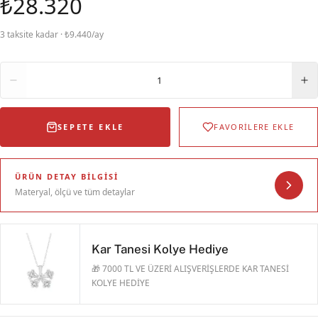
₺28.320
3 taksite kadar · ₺9.440/ay
Adet
1
SEPETE EKLE
FAVORİLERE EKLE
ÜRÜN DETAY BILGISI
Materyal, ölçü ve tüm detaylar
Kar Tanesi Kolye Hediye
🎁 7000 TL VE ÜZERİ ALIŞVERİŞLERDE KAR TANESİ
KOLYE HEDİYE