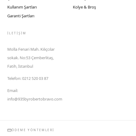
Kullanım Şartları
Kolye & Broş
Garanti Şartları
İLETIŞIM
Molla Fenari Mah. Kılıçcılar
sokak. No:53 Çemberlitaş,
Fatih, İstanbul
Telefon
:
0212 520 03 87
Email
:
info@935byrobertobravo.com
ÖDEME YÖNTEMLERI