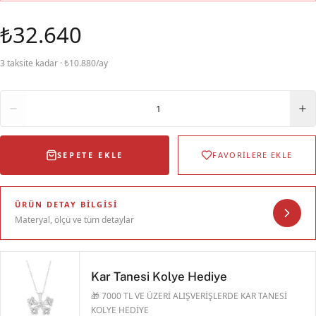
₺32.640
3 taksite kadar · ₺10.880/ay
Adet
1
SEPETE EKLE
FAVORİLERE EKLE
ÜRÜN DETAY BILGISI
Materyal, ölçü ve tüm detaylar
Kar Tanesi Kolye Hediye
🎁 7000 TL VE ÜZERİ ALIŞVERİŞLERDE KAR TANESİ
KOLYE HEDİYE