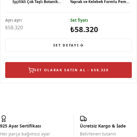
İşçilikli Çok Taşlı Botanik
Yaprak ve Kelebek Formlu Pembe
Tasarım Kadın Küpe
Taşlı Gümüş Yü
Ayrı ayrı
Set fiyatı
₺58.320
₺58.320
SET DETAYI
SET OLARAK SATIN AL - ₺58.320
925 Ayar Sertifikası
Ücretsiz Kargo & İade
Her parça bağımsız ayar
Belirlenen tutarın