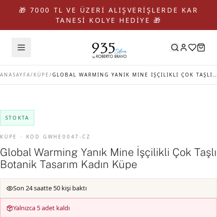
🎁 7000 TL VE ÜZERİ ALIŞVERİŞLERDE KAR
TANESİ KOLYE HEDİYE 🎁
ANASAYFA
/
KÜPE
/
GLOBAL WARMING YANIK MINE İŞÇILIKLI ÇOK TAŞLI BOTANIK TASARIM KADIN KÜPE
STOKTA
KÜPE · KOD GWHE0047-CZ
Global Warming Yanık Mine İşçilikli Çok Taşlı
Botanik Tasarım Kadın Küpe
Son 24 saatte 50 kişi baktı
Yalnızca 5 adet kaldı