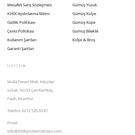
Mesafeli Satış Sözleşmesi
Gümüş Yüzük
KVKK Aydınlatma Metni
Gümüş Kolye
Gizlilik Politikası
Gümüş Küpe
Çerez Politikası
Gümüş Bileklik
Kullanım Şartları
Kolye & Broş
Garanti Şartları
İLETIŞIM
Molla Fenari Mah. Kılıçcılar
sokak. No:53 Çemberlitaş,
Fatih, İstanbul
Telefon
:
0212 520 03 87
Email
:
info@935byrobertobravo.com