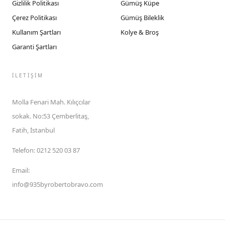
Gizlilik Politikası
Gümüş Küpe
Çerez Politikası
Gümüş Bileklik
Kullanım Şartları
Kolye & Broş
Garanti Şartları
İLETIŞIM
Molla Fenari Mah. Kılıçcılar
sokak. No:53 Çemberlitaş,
Fatih, İstanbul
Telefon
:
0212 520 03 87
Email
:
info@935byrobertobravo.com