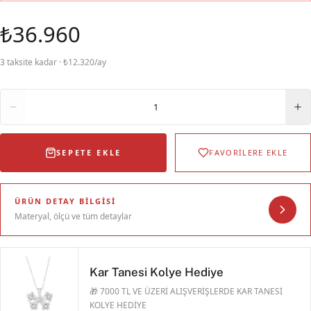
₺36.960
3 taksite kadar · ₺12.320/ay
Adet
1
SEPETE EKLE
FAVORİLERE EKLE
ÜRÜN DETAY BILGISI
Materyal, ölçü ve tüm detaylar
Kar Tanesi Kolye Hediye
🎁 7000 TL VE ÜZERİ ALIŞVERİŞLERDE KAR TANESİ
KOLYE HEDİYE