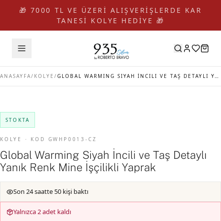
🎁 7000 TL VE ÜZERİ ALIŞVERİŞLERDE KAR
TANESİ KOLYE HEDİYE 🎁
ANASAYFA
/
KOLYE
/
GLOBAL WARMING SIYAH İNCILI VE TAŞ DETAYLI YANIK RENK MINE İŞÇILIKLI YAPRAK
STOKTA
KOLYE · KOD GWHP0013-CZ
Global Warming Siyah İncili ve Taş Detaylı
Yanık Renk Mine İşçilikli Yaprak
Son 24 saatte 50 kişi baktı
Yalnızca 2 adet kaldı