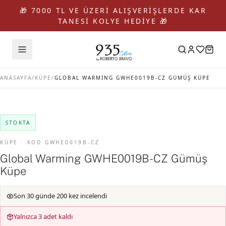
🎁 7000 TL VE ÜZERİ ALIŞVERİŞLERDE KAR
TANESİ KOLYE HEDİYE 🎁
ANASAYFA
/
KÜPE
/
GLOBAL WARMING GWHE0019B-CZ GÜMÜŞ KÜPE
STOKTA
KÜPE · KOD GWHE0019B-CZ
Global Warming GWHE0019B-CZ Gümüş
Küpe
Son 30 günde 200 kez incelendi
Yalnızca 3 adet kaldı