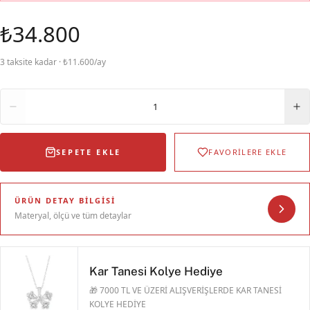
₺34.800
3 taksite kadar · ₺11.600/ay
Adet
1
SEPETE EKLE
FAVORİLERE EKLE
ÜRÜN DETAY BILGISI
Materyal, ölçü ve tüm detaylar
Kar Tanesi Kolye Hediye
🎁 7000 TL VE ÜZERİ ALIŞVERİŞLERDE KAR TANESİ
KOLYE HEDİYE