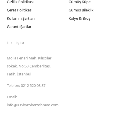
Gizlilik Politikası
Gümüş Küpe
Çerez Politikası
Gümüş Bileklik
Kullanım Şartları
Kolye & Broş
Garanti Şartları
İLETIŞIM
Molla Fenari Mah. Kılıçcılar
sokak. No:53 Çemberlitaş,
Fatih, İstanbul
Telefon
:
0212 520 03 87
Email
:
info@935byrobertobravo.com