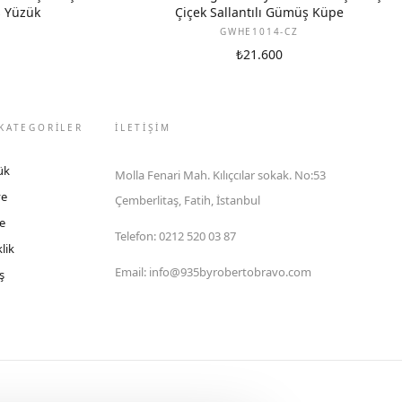
ş Yüzük
Çiçek Sallantılı Gümüş Küpe
GWHE1014-CZ
₺21.600
KATEGORİLER
İLETIŞIM
ük
Molla Fenari Mah. Kılıçcılar sokak. No:53
ye
Çemberlitaş, Fatih, İstanbul
e
Telefon
:
0212 520 03 87
lik
Email
:
info@935byrobertobravo.com
ş