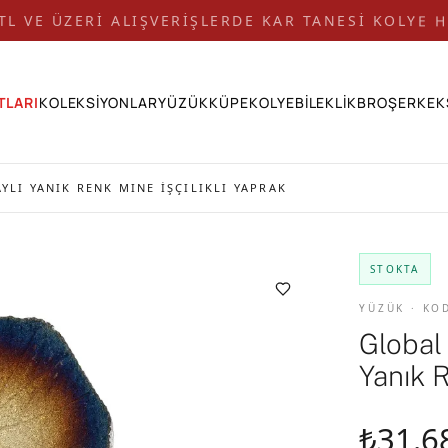
 TL VE ÜZERİ ALIŞVERİŞLERDE KAR TANESİ KOLYE H
TLARI
KOLEKSİYONLAR
YÜZÜK
KÜPE
KOLYE
BİLEKLİK
BROŞ
ERKEK
YLI YANIK RENK MINE İŞÇILIKLI YAPRAK
STOKTA
YÜZÜK · KO
Global
Yanık R
₺31.6