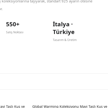
koleksiyonlarına taşıyarak, standart 925 ayarın ötesine
r.
550+
İtalya ·
Türkiye
Satış Noktası
Tasarım & Üretim
vi Taşlı Kuş ve
Global Warming Koleksiyonu Mavi Taşlı Kuş ve