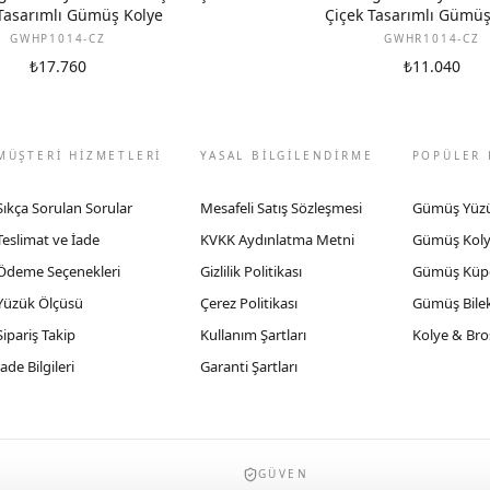
Tasarımlı Gümüş Kolye
Çiçek Tasarımlı Gümü
GWHP1014-CZ
GWHR1014-CZ
₺17.760
₺11.040
MÜŞTERİ HİZMETLERİ
YASAL BİLGİLENDİRME
POPÜLER 
Sıkça Sorulan Sorular
Mesafeli Satış Sözleşmesi
Gümüş Yüz
Teslimat ve İade
KVKK Aydınlatma Metni
Gümüş Kol
Ödeme Seçenekleri
Gizlilik Politikası
Gümüş Küp
Yüzük Ölçüsü
Çerez Politikası
Gümüş Bilek
Sipariş Takip
Kullanım Şartları
Kolye & Bro
İade Bilgileri
Garanti Şartları
GÜVEN