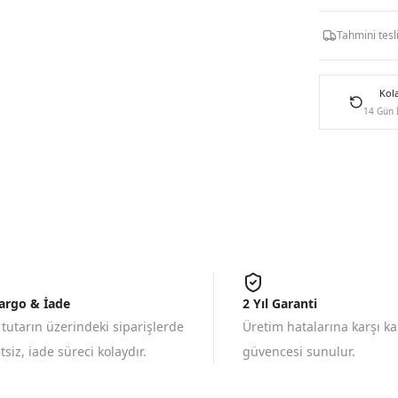
Tahmini tes
Kol
14 Gün 
Kargo & İade
2 Yıl Garanti
 tutarın üzerindeki siparişlerde
Üretim hatalarına karşı k
siz, iade süreci kolaydır.
güvencesi sunulur.