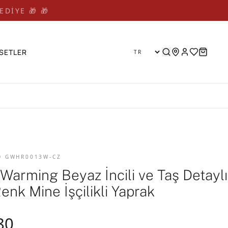
EDİYE 🎁 🎁
SETLER
D GWHR0013W-CZ
 Warming Beyaz İncili ve Taş Detaylı
enk Mine İşçilikli Yaprak
80