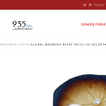
🎁 🎁 7000
GÜMÜŞ FIRSA
ANASAYFA
/
YÜZÜK
/
GLOBAL WARMING BEYAZ İNCILI VE TAŞ DETA