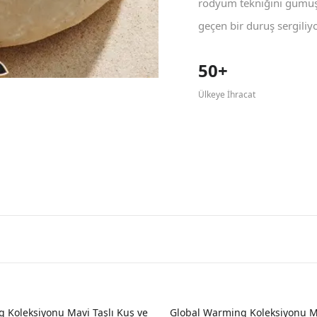
rodyum tekniğini gümüş 
geçen bir duruş sergiliyo
50+
Ülkeye İhracat
 Koleksiyonu Mavi Taşlı Kuş ve
Global Warming Koleksiyonu Ma