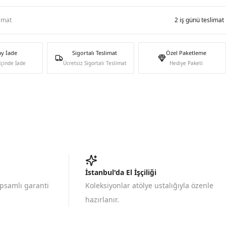
limat
2 iş günü teslimat
ay İade
Sigortalı Teslimat
Özel Paketleme
İçinde İade
Ücretsiz Sigortalı Teslimat
Hediye Paketi
İstanbul'da El İşçiliği
apsamlı garanti
Koleksiyonlar atölye ustalığıyla özenle
hazırlanır.