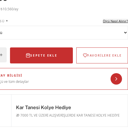
· ₺10.560/ay
SÜ
*
Ölçü Nasıl Alınır?
SEPETE EKLE
FAVORİLERE EKLE
AY BILGISI
çü ve tüm detaylar
Kar Tanesi Kolye Hediye
🎁 7000 TL VE ÜZERİ ALIŞVERİŞLERDE KAR TANESİ KOLYE HEDİYE