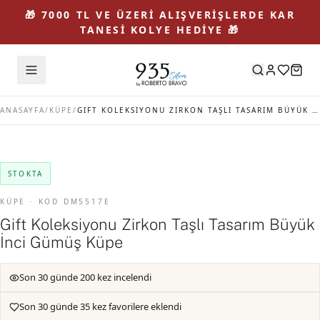
🎁 7000 TL VE ÜZERİ ALIŞVERİŞLERDE KAR
TANESİ KOLYE HEDİYE 🎁
ANASAYFA
/
KÜPE
/
GIFT KOLEKSIYONU ZIRKON TAŞLI TASARIM BÜYÜK İNCI GÜMÜŞ KÜPE
STOKTA
KÜPE · KOD DM5517E
Gift Koleksiyonu Zirkon Taşlı Tasarım Büyük
İnci Gümüş Küpe
Son 30 günde 200 kez incelendi
Son 30 günde 35 kez favorilere eklendi