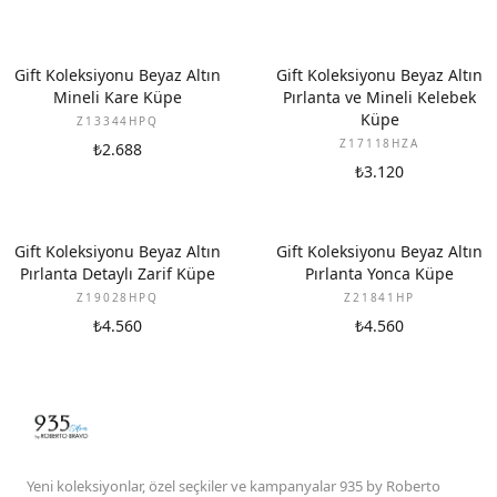
YENI
YENI
Gift Koleksiyonu Beyaz Altın
Gift Koleksiyonu Beyaz Altın
Mineli Kare Küpe
Pırlanta ve Mineli Kelebek
Küpe
Z13344HPQ
Z17118HZA
₺2.688
₺3.120
YENI
YENI
Gift Koleksiyonu Beyaz Altın
Gift Koleksiyonu Beyaz Altın
Pırlanta Detaylı Zarif Küpe
Pırlanta Yonca Küpe
Z19028HPQ
Z21841HP
₺4.560
₺4.560
Yeni koleksiyonlar, özel seçkiler ve kampanyalar 935 by Roberto