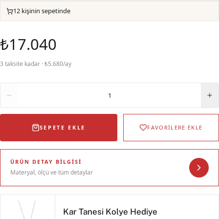
12 kişinin sepetinde
₺17.040
3 taksite kadar · ₺5.680/ay
Adet
1
SEPETE EKLE
FAVORİLERE EKLE
ÜRÜN DETAY BILGISI
Materyal, ölçü ve tüm detaylar
Kar Tanesi Kolye Hediye