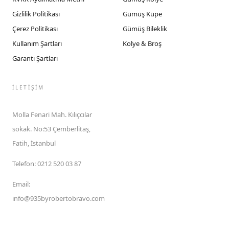
Gizlilik Politikası
Gümüş Küpe
Çerez Politikası
Gümüş Bileklik
Kullanım Şartları
Kolye & Broş
Garanti Şartları
İLETIŞIM
Molla Fenari Mah. Kılıçcılar
sokak. No:53 Çemberlitaş,
Fatih, İstanbul
Telefon
:
0212 520 03 87
Email
:
info@935byrobertobravo.com