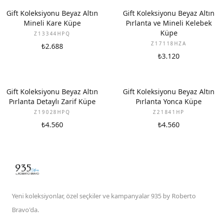
YENI
YENI
Gift Koleksiyonu Beyaz Altın
Gift Koleksiyonu Beyaz Altın
Mineli Kare Küpe
Pırlanta ve Mineli Kelebek
Küpe
Z13344HPQ
Z17118HZA
₺2.688
₺3.120
YENI
YENI
Gift Koleksiyonu Beyaz Altın
Gift Koleksiyonu Beyaz Altın
Pırlanta Detaylı Zarif Küpe
Pırlanta Yonca Küpe
Z19028HPQ
Z21841HP
₺4.560
₺4.560
Yeni koleksiyonlar, özel seçkiler ve kampanyalar 935 by Roberto
Bravo'da.