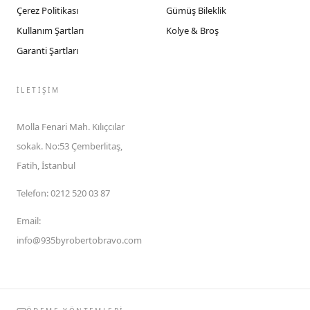
Çerez Politikası
Gümüş Bileklik
Kullanım Şartları
Kolye & Broş
Garanti Şartları
İLETIŞIM
Molla Fenari Mah. Kılıçcılar
sokak. No:53 Çemberlitaş,
Fatih, İstanbul
Telefon
:
0212 520 03 87
Email
:
info@935byrobertobravo.com