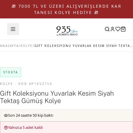
🎁 7000 TL VE ÜZERİ ALIŞVERİŞLERDE KAR
TANESİ KOLYE HEDİYE 🎁
ANASAYFA
/
KOLYE
/
GIFT KOLEKSIYONU YUVARLAK KESIM SIYAH TEKTAŞ GÜMÜŞ KOLYE
STOKTA
KOLYE · KOD KP16V275X
Gift Koleksiyonu Yuvarlak Kesim Siyah
Tektaş Gümüş Kolye
Son 24 saatte 50 kişi baktı
Yalnızca 5 adet kaldı