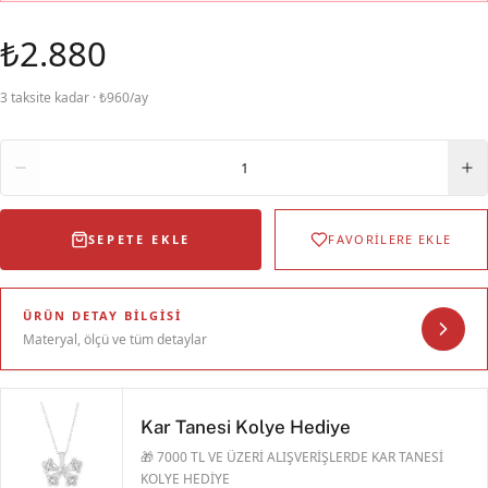
₺2.880
3 taksite kadar · ₺960/ay
Adet
1
SEPETE EKLE
FAVORİLERE EKLE
ÜRÜN DETAY BILGISI
Materyal, ölçü ve tüm detaylar
Kar Tanesi Kolye Hediye
🎁 7000 TL VE ÜZERİ ALIŞVERİŞLERDE KAR TANESİ
KOLYE HEDİYE