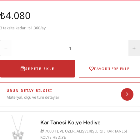
₺4.080
3 taksite kadar · ₺1.360/ay
Adet
1
SEPETE EKLE
FAVORİLERE EKLE
ÜRÜN DETAY BILGISI
Materyal, ölçü ve tüm detaylar
Kar Tanesi Kolye Hediye
🎁 7000 TL VE ÜZERİ ALIŞVERİŞLERDE KAR TANESİ
KOLYE HEDİYE