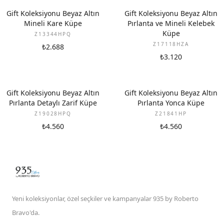
YENI
YENI
Gift Koleksiyonu Beyaz Altın
Gift Koleksiyonu Beyaz Altın
Mineli Kare Küpe
Pırlanta ve Mineli Kelebek
Küpe
Z13344HPQ
Z17118HZA
₺2.688
₺3.120
YENI
YENI
Gift Koleksiyonu Beyaz Altın
Gift Koleksiyonu Beyaz Altın
Pırlanta Detaylı Zarif Küpe
Pırlanta Yonca Küpe
Z19028HPQ
Z21841HP
₺4.560
₺4.560
Yeni koleksiyonlar, özel seçkiler ve kampanyalar 935 by Roberto
Bravo'da.