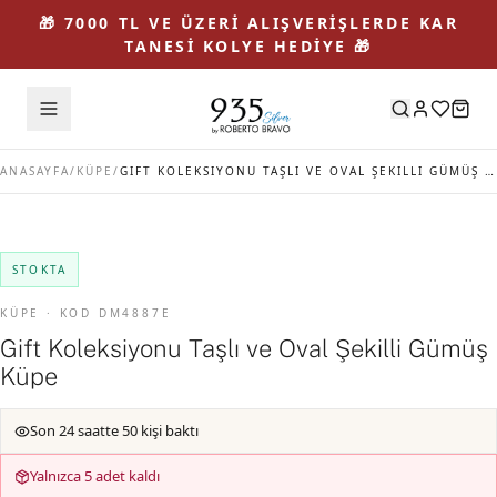
🎁 7000 TL VE ÜZERİ ALIŞVERİŞLERDE KAR
TANESİ KOLYE HEDİYE 🎁
ANASAYFA
/
KÜPE
/
GIFT KOLEKSIYONU TAŞLI VE OVAL ŞEKILLI GÜMÜŞ KÜPE
STOKTA
KÜPE · KOD DM4887E
Gift Koleksiyonu Taşlı ve Oval Şekilli Gümüş
Küpe
Son 24 saatte 50 kişi baktı
Yalnızca 5 adet kaldı