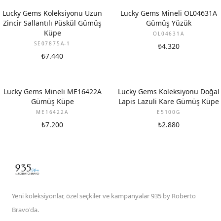
Lucky Gems Koleksiyonu Uzun
Lucky Gems Mineli OL04631A
Zincir Sallantılı Püskül Gümüş
Gümüş Yüzük
Küpe
OL04631A
SE07875A-1
₺4.320
₺7.440
Lucky Gems Mineli ME16422A
Lucky Gems Koleksiyonu Doğal
Gümüş Küpe
Lapis Lazuli Kare Gümüş Küpe
ME16422A
E5100G
₺7.200
₺2.880
Yeni koleksiyonlar, özel seçkiler ve kampanyalar 935 by Roberto
Bravo'da.