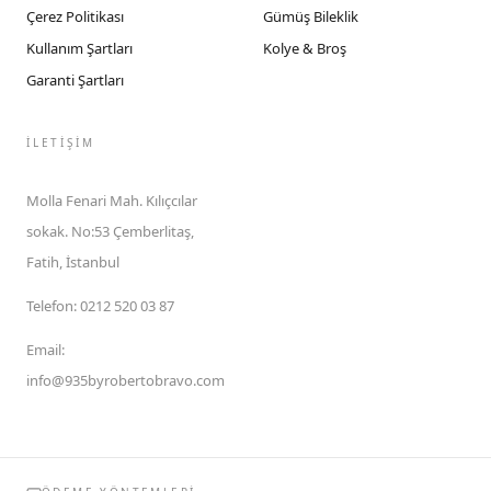
Çerez Politikası
Gümüş Bileklik
Kullanım Şartları
Kolye & Broş
Garanti Şartları
İLETIŞIM
Molla Fenari Mah. Kılıçcılar
sokak. No:53 Çemberlitaş,
Fatih, İstanbul
Telefon
:
0212 520 03 87
Email
:
info@935byrobertobravo.com