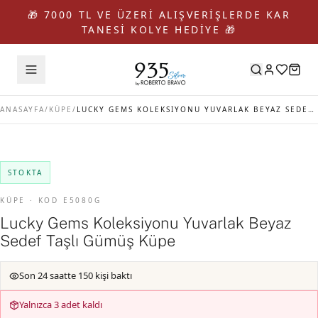
🎁 7000 TL VE ÜZERİ ALIŞVERİŞLERDE KAR
TANESİ KOLYE HEDİYE 🎁
ANASAYFA
/
KÜPE
/
LUCKY GEMS KOLEKSIYONU YUVARLAK BEYAZ SEDEF TAŞLI GÜMÜŞ KÜPE
STOKTA
KÜPE · KOD E5080G
Lucky Gems Koleksiyonu Yuvarlak Beyaz
Sedef Taşlı Gümüş Küpe
Son 24 saatte 150 kişi baktı
Yalnızca 3 adet kaldı