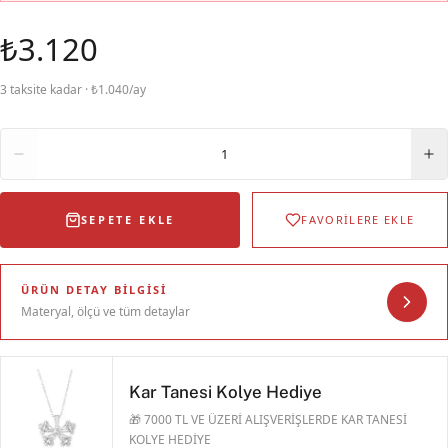
₺3.120
3 taksite kadar · ₺1.040/ay
Adet
1
SEPETE EKLE
FAVORİLERE EKLE
ÜRÜN DETAY BILGISI
Materyal, ölçü ve tüm detaylar
Kar Tanesi Kolye Hediye
🎁 7000 TL VE ÜZERİ ALIŞVERİŞLERDE KAR TANESİ
KOLYE HEDİYE