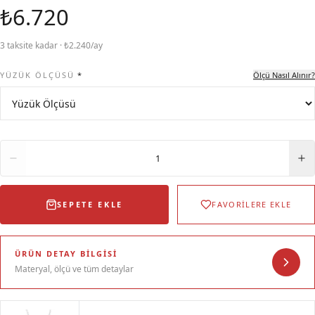
₺6.720
3 taksite kadar · ₺2.240/ay
YÜZÜK ÖLÇÜSÜ
*
Ölçü Nasıl Alınır?
Adet
1
SEPETE EKLE
FAVORİLERE EKLE
ÜRÜN DETAY BILGISI
Materyal, ölçü ve tüm detaylar