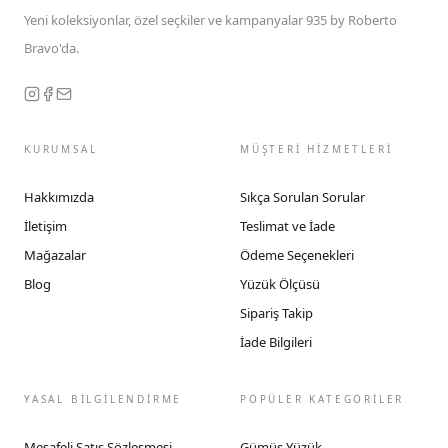
Yeni koleksiyonlar, özel seçkiler ve kampanyalar 935 by Roberto
Bravo'da.
KURUMSAL
MÜŞTERİ HİZMETLERİ
Hakkımızda
Sıkça Sorulan Sorular
İletişim
Teslimat ve İade
Mağazalar
Ödeme Seçenekleri
Blog
Yüzük Ölçüsü
Sipariş Takip
İade Bilgileri
YASAL BİLGİLENDİRME
POPÜLER KATEGORİLER
Mesafeli Satış Sözleşmesi
Gümüş Yüzük