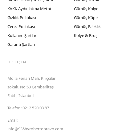
KVKK Aydınlatma Metni
Gümüş Kolye
Gizlilik Politikası
Gümüş Küpe
Çerez Politikası
Gümüş Bileklik
Kullanım Şartları
Kolye & Broş
Garanti Şartları
İLETIŞIM
Molla Fenari Mah. Kılıçcılar
sokak. No:53 Çemberlitaş,
Fatih, İstanbul
Telefon
:
0212 520 03 87
Email
:
info@935byrobertobravo.com