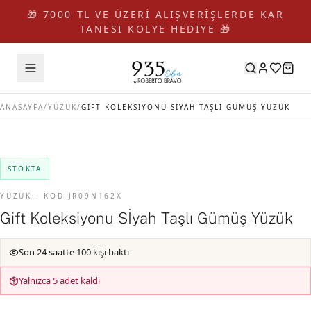
🎁 7000 TL VE ÜZERİ ALIŞVERİŞLERDE KAR
TANESİ KOLYE HEDİYE 🎁
ANASAYFA
/
YÜZÜK
/
GIFT KOLEKSIYONU SİYAH TAŞLI GÜMÜŞ YÜZÜK
STOKTA
YÜZÜK · KOD JR09N162X
Gift Koleksiyonu Sİyah Taşlı Gümüş Yüzük
Son 24 saatte 100 kişi baktı
Yalnızca 5 adet kaldı