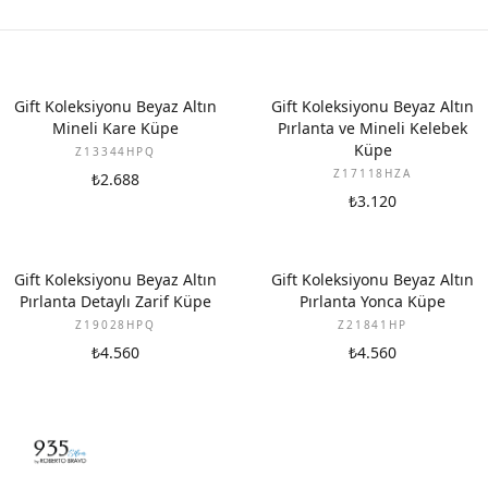
YENI
YENI
Gift Koleksiyonu Beyaz Altın
Gift Koleksiyonu Beyaz Altın
Mineli Kare Küpe
Pırlanta ve Mineli Kelebek
Küpe
Z13344HPQ
Z17118HZA
₺2.688
₺3.120
YENI
YENI
Gift Koleksiyonu Beyaz Altın
Gift Koleksiyonu Beyaz Altın
Pırlanta Detaylı Zarif Küpe
Pırlanta Yonca Küpe
Z19028HPQ
Z21841HP
₺4.560
₺4.560