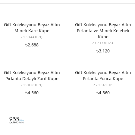
YENI
YENI
Gift Koleksiyonu Beyaz Altın
Gift Koleksiyonu Beyaz Altın
Mineli Kare Küpe
Pırlanta ve Mineli Kelebek
Küpe
Z13344HPQ
Z17118HZA
₺2.688
₺3.120
YENI
YENI
Gift Koleksiyonu Beyaz Altın
Gift Koleksiyonu Beyaz Altın
Pırlanta Detaylı Zarif Küpe
Pırlanta Yonca Küpe
Z19028HPQ
Z21841HP
₺4.560
₺4.560