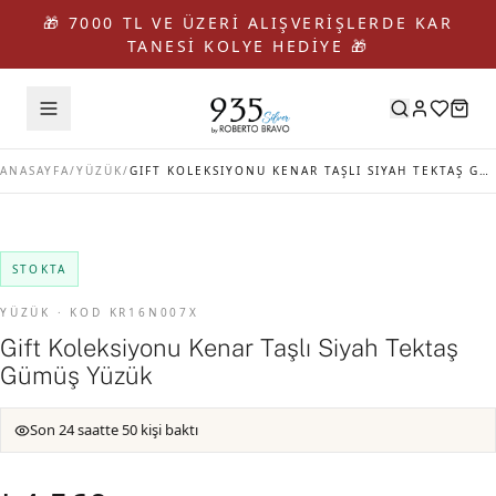
🎁 7000 TL VE ÜZERİ ALIŞVERİŞLERDE KAR
TANESİ KOLYE HEDİYE 🎁
ANASAYFA
/
YÜZÜK
/
GIFT KOLEKSIYONU KENAR TAŞLI SIYAH TEKTAŞ GÜMÜŞ YÜZÜK
STOKTA
YÜZÜK · KOD KR16N007X
Gift Koleksiyonu Kenar Taşlı Siyah Tektaş
Gümüş Yüzük
Son 24 saatte 50 kişi baktı