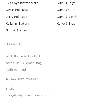
KVKK Aydınlatma Metni
Gümüş Kolye
Gizlilik Politikası
Gümüş Küpe
Çerez Politikası
Gümüş Bileklik
Kullanım Şartları
Kolye & Broş
Garanti Şartları
İLETIŞIM
Molla Fenari Mah. Kılıçcılar
sokak. No:53 Çemberlitaş,
Fatih, İstanbul
Telefon
:
0212 520 03 87
Email
:
info@935byrobertobravo.com