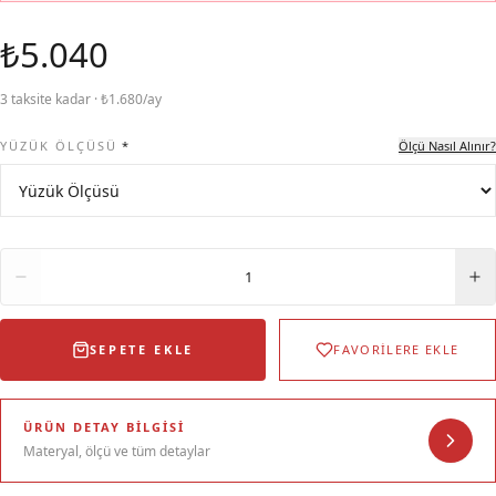
₺5.040
3 taksite kadar · ₺1.680/ay
YÜZÜK ÖLÇÜSÜ
*
Ölçü Nasıl Alınır?
Adet
1
SEPETE EKLE
FAVORİLERE EKLE
ÜRÜN DETAY BILGISI
Materyal, ölçü ve tüm detaylar