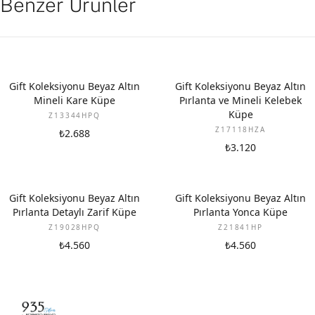
Benzer Ürünler
YENI
YENI
Gift Koleksiyonu Beyaz Altın
Gift Koleksiyonu Beyaz Altın
Mineli Kare Küpe
Pırlanta ve Mineli Kelebek
Küpe
Z13344HPQ
Z17118HZA
₺2.688
₺3.120
YENI
YENI
Gift Koleksiyonu Beyaz Altın
Gift Koleksiyonu Beyaz Altın
Pırlanta Detaylı Zarif Küpe
Pırlanta Yonca Küpe
Z19028HPQ
Z21841HP
₺4.560
₺4.560