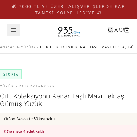
🎁 7000 TL VE ÜZERİ ALIŞVERİŞLERDE KAR
TANESİ KOLYE HEDİYE 🎁
ANASAYFA
/
YÜZÜK
/
GIFT KOLEKSIYONU KENAR TAŞLI MAVI TEKTAŞ GÜMÜŞ YÜZÜK
STOKTA
YÜZÜK · KOD KR16N007P
Gift Koleksiyonu Kenar Taşlı Mavi Tektaş
Gümüş Yüzük
Son 24 saatte 50 kişi baktı
Yalnızca 4 adet kaldı