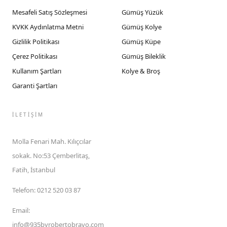
Mesafeli Satış Sözleşmesi
Gümüş Yüzük
KVKK Aydınlatma Metni
Gümüş Kolye
Gizlilik Politikası
Gümüş Küpe
Çerez Politikası
Gümüş Bileklik
Kullanım Şartları
Kolye & Broş
Garanti Şartları
İLETIŞIM
Molla Fenari Mah. Kılıçcılar
sokak. No:53 Çemberlitaş,
Fatih, İstanbul
Telefon
:
0212 520 03 87
Email
:
info@935byrobertobravo.com