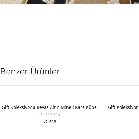
Benzer Ürünler
YENI
YENI
Gift Koleksiyonu Beyaz Altın Mineli Kare Küpe
Gift Koleksiyon
Z13344HPQ
₺2.688