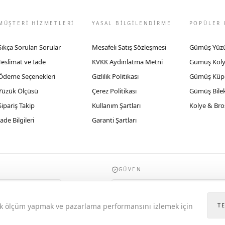
MÜŞTERİ HİZMETLERİ
YASAL BİLGİLENDİRME
POPÜLER 
Sıkça Sorulan Sorular
Mesafeli Satış Sözleşmesi
Gümüş Yüz
Teslimat ve İade
KVKK Aydınlatma Metni
Gümüş Kol
Ödeme Seçenekleri
Gizlilik Politikası
Gümüş Küp
Yüzük Ölçüsü
Çerez Politikası
Gümüş Bilek
Sipariş Takip
Kullanım Şartları
Kolye & Bro
İade Bilgileri
Garanti Şartları
GÜVEN
935byrobertobravo.com, Ticaret Bakanlığı E
itik ölçüm yapmak ve pazarlama performansını izlemek için
T