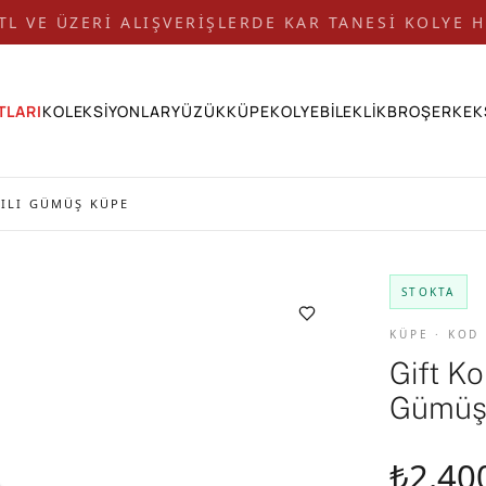
 TL VE ÜZERİ ALIŞVERİŞLERDE KAR TANESİ KOLYE H
TLARI
KOLEKSİYONLAR
YÜZÜK
KÜPE
KOLYE
BİLEKLİK
BROŞ
ERKEK
VILI GÜMÜŞ KÜPE
STOKTA
KÜPE · KOD
Gift Ko
Gümüş
₺2.40