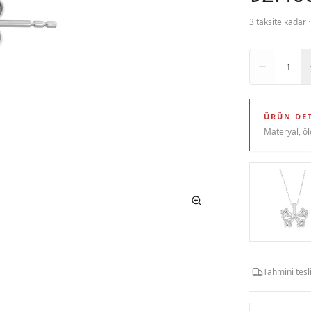
3 taksite kadar 
Adet
1
ÜRÜN DET
Materyal, öl
Tahmini tes