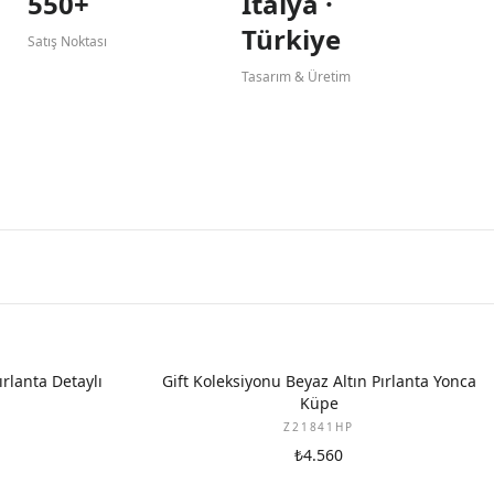
550+
İtalya ·
Türkiye
Satış Noktası
Tasarım & Üretim
YENI
ırlanta Detaylı
Gift Koleksiyonu Beyaz Altın Pırlanta Yonca
Küpe
Z21841HP
₺4.560