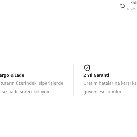
Kol
14 Gün 
Kargo & İade
2 Yıl Garanti
 tutarın üzerindeki siparişlerde
Üretim hatalarına karşı k
siz, iade süreci kolaydır.
güvencesi sunulur.