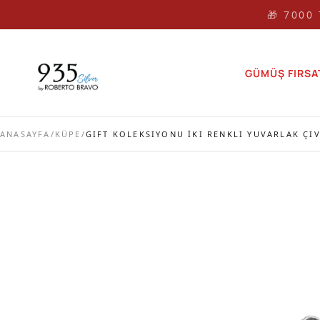
🎁 🎁 7000
GÜMÜŞ FIRSA
ANASAYFA
/
KÜPE
/
GIFT KOLEKSIYONU İKI RENKLI YUVARLAK ÇI