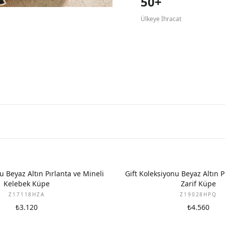
50+
Ülkeye İhracat
YENI
u Beyaz Altın Pırlanta ve Mineli
Gift Koleksiyonu Beyaz Altın P
Kelebek Küpe
Zarif Küpe
Z17118HZA
Z19028HPQ
₺3.120
₺4.560