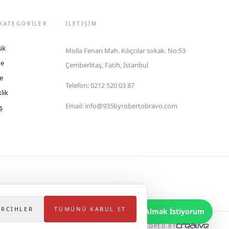
KATEGORİLER
İLETIŞIM
ük
Molla Fenari Mah. Kılıçcılar sokak. No:53
ye
Çemberlitaş, Fatih, İstanbul
e
Telefon
:
0212 520 03 87
lik
Email
:
info@935byrobertobravo.com
ş
lektronik Ticaret Bilgi Sistemi (ETBİS)'ne kayıtlıdır.
ERCIHLER
TÜMÜNÜ KABUL ET
Bilgi Almak İstiyorum
DEVELOPED BY