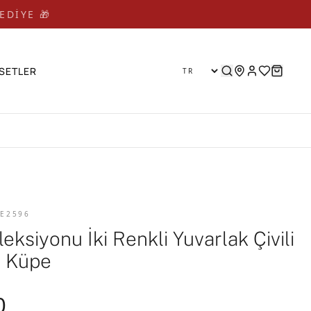
EDİYE 🎁 🎁
SETLER
 E2596
leksiyonu İki Renkli Yuvarlak Çivili
 Küpe
0