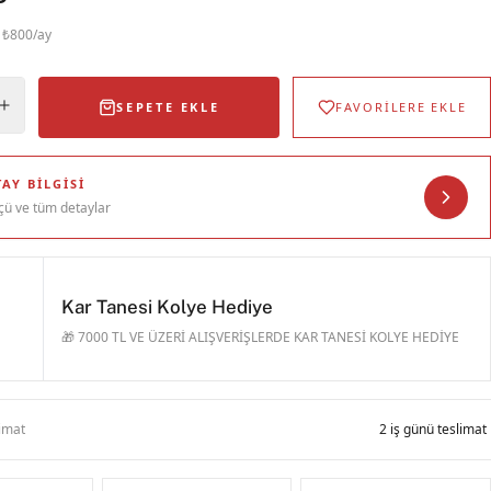
· ₺800/ay
SEPETE EKLE
FAVORİLERE EKLE
AY BILGISI
çü ve tüm detaylar
Kar Tanesi Kolye Hediye
🎁 7000 TL VE ÜZERİ ALIŞVERİŞLERDE KAR TANESİ KOLYE HEDİYE
limat
2 iş günü teslimat