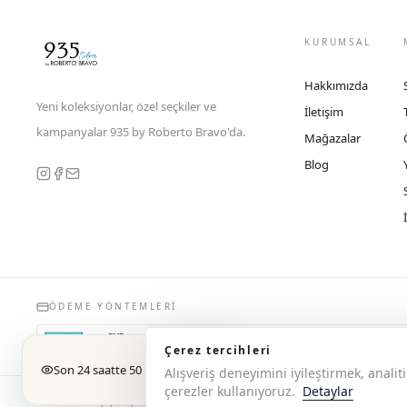
KURUMSAL
Hakkımızda
Yeni koleksiyonlar, özel seçkiler ve
İletişim
kampanyalar 935 by Roberto Bravo'da.
Mağazalar
Blog
ÖDEME YÖNTEMLERI
Çerez tercihleri
Son 24 saatte 50 kişi baktı
Alışveriş deneyimini iyileştirmek, anal
çerezler kullanıyoruz.
Detaylar
© 2026 Copyright 935 by Roberto Bravo