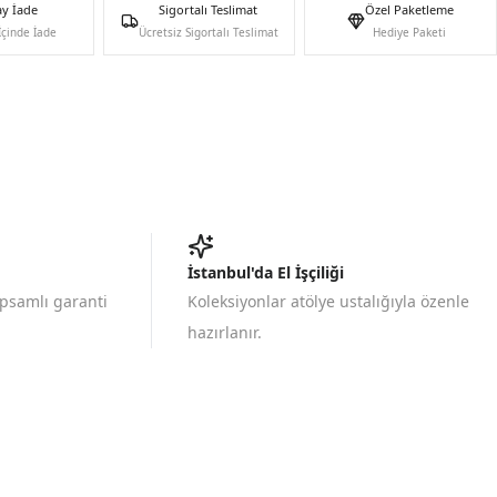
ay İade
Sigortalı Teslimat
Özel Paketleme
İçinde İade
Ücretsiz Sigortalı Teslimat
Hediye Paketi
İstanbul'da El İşçiliği
apsamlı garanti
Koleksiyonlar atölye ustalığıyla özenle
hazırlanır.