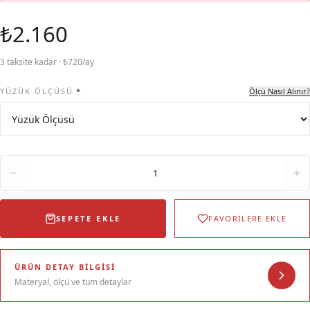
₺2.160
3 taksite kadar · ₺720/ay
YÜZÜK ÖLÇÜSÜ
*
Ölçü Nasıl Alınır?
Adet
1
SEPETE EKLE
FAVORİLERE EKLE
ÜRÜN DETAY BILGISI
Materyal, ölçü ve tüm detaylar