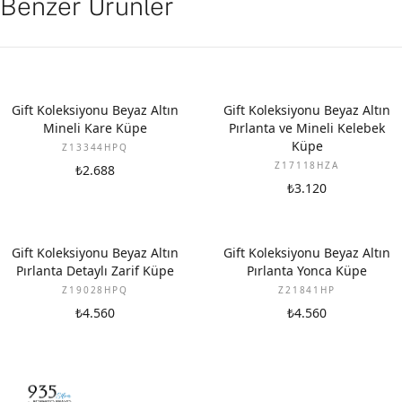
Benzer Ürünler
YENI
YENI
Gift Koleksiyonu Beyaz Altın
Gift Koleksiyonu Beyaz Altın
Mineli Kare Küpe
Pırlanta ve Mineli Kelebek
Küpe
Z13344HPQ
Z17118HZA
₺2.688
₺3.120
YENI
YENI
Gift Koleksiyonu Beyaz Altın
Gift Koleksiyonu Beyaz Altın
Pırlanta Detaylı Zarif Küpe
Pırlanta Yonca Küpe
Z19028HPQ
Z21841HP
₺4.560
₺4.560