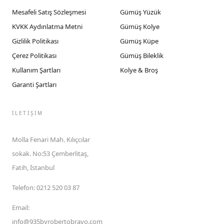
Mesafeli Satış Sözleşmesi
Gümüş Yüzük
KVKK Aydınlatma Metni
Gümüş Kolye
Gizlilik Politikası
Gümüş Küpe
Çerez Politikası
Gümüş Bileklik
Kullanım Şartları
Kolye & Broş
Garanti Şartları
İLETIŞIM
Molla Fenari Mah. Kılıçcılar
sokak. No:53 Çemberlitaş,
Fatih, İstanbul
Telefon
:
0212 520 03 87
Email
:
info@935byrobertobravo.com