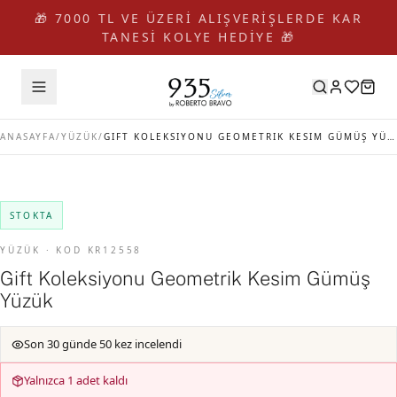
🎁 7000 TL VE ÜZERİ ALIŞVERİŞLERDE KAR
TANESİ KOLYE HEDİYE 🎁
ANASAYFA
/
YÜZÜK
/
GIFT KOLEKSIYONU GEOMETRIK KESIM GÜMÜŞ YÜZÜK
STOKTA
YÜZÜK · KOD KR12558
Gift Koleksiyonu Geometrik Kesim Gümüş
Yüzük
Son 30 günde 50 kez incelendi
Yalnızca 1 adet kaldı