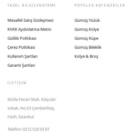
YASAL BİLGİLENDİRME
POPÜLER KATEGORİLER
Mesafeli Satış Sözleşmesi
Gümüş Yüzük
KVKK Aydınlatma Metni
Gümüş Kolye
Gizlilik Politikası
Gümüş Küpe
Çerez Politikası
Gümüş Bileklik
Kullanım Şartları
Kolye & Broş
Garanti Şartları
İLETIŞIM
Molla Fenari Mah. Kılıçcılar
sokak. No:53 Çemberlitaş,
Fatih, İstanbul
Telefon
:
0212 520 03 87