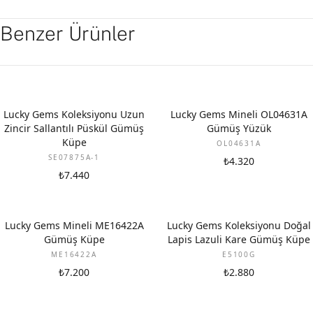
Benzer Ürünler
Lucky Gems Koleksiyonu Uzun
Lucky Gems Mineli OL04631A
Zincir Sallantılı Püskül Gümüş
Gümüş Yüzük
Küpe
OL04631A
SE07875A-1
₺4.320
₺7.440
Lucky Gems Mineli ME16422A
Lucky Gems Koleksiyonu Doğal
Gümüş Küpe
Lapis Lazuli Kare Gümüş Küpe
ME16422A
E5100G
₺7.200
₺2.880