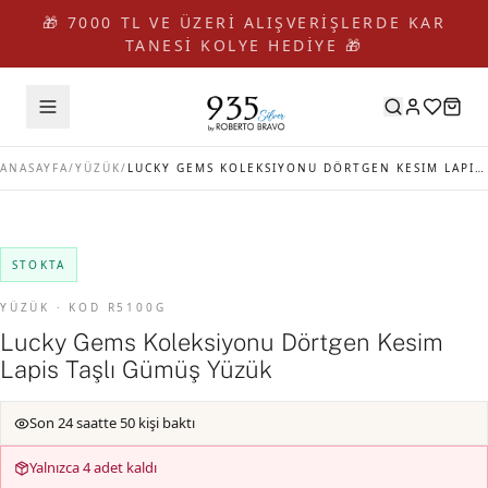
🎁 7000 TL VE ÜZERİ ALIŞVERİŞLERDE KAR
TANESİ KOLYE HEDİYE 🎁
ANASAYFA
/
YÜZÜK
/
LUCKY GEMS KOLEKSIYONU DÖRTGEN KESIM LAPIS TAŞLI GÜMÜŞ YÜZÜK
STOKTA
YÜZÜK · KOD R5100G
Lucky Gems Koleksiyonu Dörtgen Kesim
Lapis Taşlı Gümüş Yüzük
Son 24 saatte 50 kişi baktı
Yalnızca 4 adet kaldı