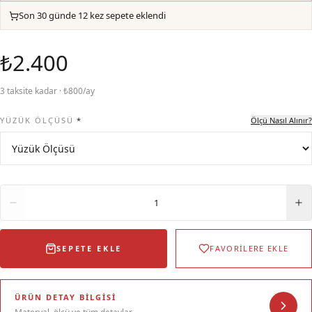
Son 30 günde 12 kez sepete eklendi
₺2.400
3 taksite kadar · ₺800/ay
YÜZÜK ÖLÇÜSÜ
*
Ölçü Nasıl Alınır?
Adet
1
SEPETE EKLE
FAVORİLERE EKLE
ÜRÜN DETAY BILGISI