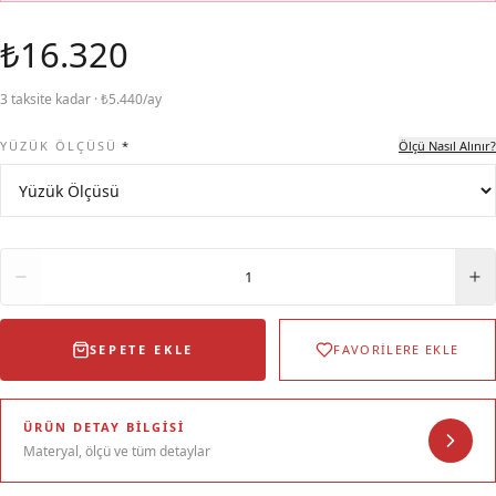
₺16.320
3 taksite kadar · ₺5.440/ay
YÜZÜK ÖLÇÜSÜ
*
Ölçü Nasıl Alınır?
Adet
1
SEPETE EKLE
FAVORİLERE EKLE
ÜRÜN DETAY BILGISI
Materyal, ölçü ve tüm detaylar