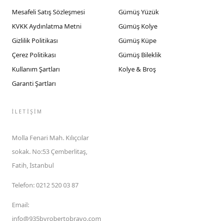
Mesafeli Satış Sözleşmesi
Gümüş Yüzük
KVKK Aydınlatma Metni
Gümüş Kolye
Gizlilik Politikası
Gümüş Küpe
Çerez Politikası
Gümüş Bileklik
Kullanım Şartları
Kolye & Broş
Garanti Şartları
İLETIŞIM
Molla Fenari Mah. Kılıçcılar
sokak. No:53 Çemberlitaş,
Fatih, İstanbul
Telefon
:
0212 520 03 87
Email
:
info@935byrobertobravo.com