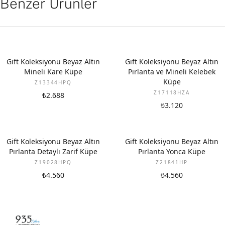
Benzer Ürünler
YENI
YENI
Gift Koleksiyonu Beyaz Altın
Gift Koleksiyonu Beyaz Altın
Mineli Kare Küpe
Pırlanta ve Mineli Kelebek
Küpe
Z13344HPQ
Z17118HZA
₺2.688
₺3.120
YENI
YENI
Gift Koleksiyonu Beyaz Altın
Gift Koleksiyonu Beyaz Altın
Pırlanta Detaylı Zarif Küpe
Pırlanta Yonca Küpe
Z19028HPQ
Z21841HP
₺4.560
₺4.560