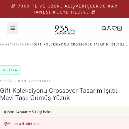
🎁 7000 TL VE ÜZERİ ALIŞVERİŞLERDE KAR
TANESİ KOLYE HEDİYE 🎁
ANASAYFA
/
YÜZÜK
/
GIFT KOLEKSIYONU CROSSOVER TASARIM IŞILTILI MAVI TAŞLI GÜMÜŞ YÜZÜK
STOKTA
YÜZÜK · KOD KR15N481D
Gift Koleksiyonu Crossover Tasarım Işıltılı
Mavi Taşlı Gümüş Yüzük
Son 24 saatte 50 kişi baktı
Yalnızca 4 adet kaldı