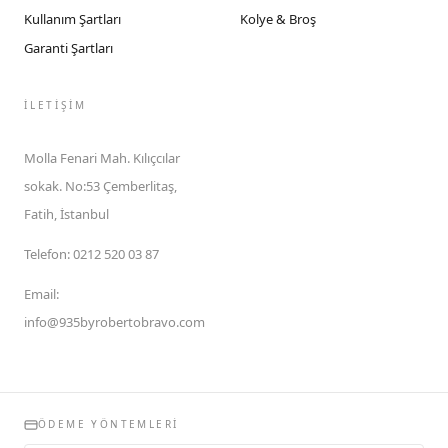
Kullanım Şartları
Kolye & Broş
Garanti Şartları
İLETIŞIM
Molla Fenari Mah. Kılıçcılar
sokak. No:53 Çemberlitaş,
Fatih, İstanbul
Telefon
:
0212 520 03 87
Email
:
info@935byrobertobravo.com
ÖDEME YÖNTEMLERI