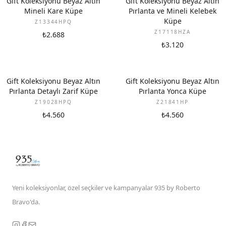
Gift Koleksiyonu Beyaz Altın
Gift Koleksiyonu Beyaz Altın
Mineli Kare Küpe
Pırlanta ve Mineli Kelebek
Küpe
Z13344HPQ
Z17118HZA
₺2.688
₺3.120
YENI
YENI
Gift Koleksiyonu Beyaz Altın
Gift Koleksiyonu Beyaz Altın
Pırlanta Detaylı Zarif Küpe
Pırlanta Yonca Küpe
Z19028HPQ
Z21841HP
₺4.560
₺4.560
Yeni koleksiyonlar, özel seçkiler ve kampanyalar 935 by Roberto
Bravo'da.