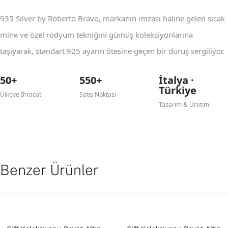
935 Silver by Roberto Bravo, markanın imzası haline gelen sıcak
mine ve özel rodyum tekniğini gümüş koleksiyonlarına
taşıyarak, standart 925 ayarın ötesine geçen bir duruş sergiliyor.
50+
550+
İtalya ·
Türkiye
Ülkeye İhracat
Satış Noktası
Tasarım & Üretim
Benzer Ürünler
YENI
YENI