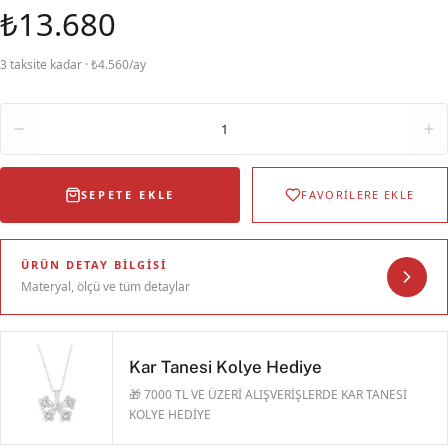
₺13.680
3 taksite kadar · ₺4.560/ay
Adet
1
SEPETE EKLE
FAVORİLERE EKLE
ÜRÜN DETAY BILGISI
Materyal, ölçü ve tüm detaylar
Kar Tanesi Kolye Hediye
🎁 7000 TL VE ÜZERİ ALIŞVERİŞLERDE KAR TANESİ
KOLYE HEDİYE