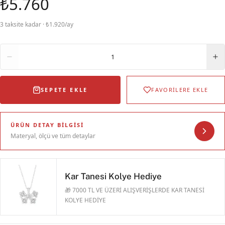
₺5.760
3 taksite kadar · ₺1.920/ay
Adet
1
SEPETE EKLE
FAVORİLERE EKLE
ÜRÜN DETAY BILGISI
Materyal, ölçü ve tüm detaylar
Kar Tanesi Kolye Hediye
🎁 7000 TL VE ÜZERİ ALIŞVERİŞLERDE KAR TANESİ
KOLYE HEDİYE