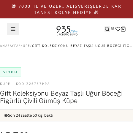
🎁 7000 TL VE ÜZERİ ALIŞVERİŞLERDE KAR
TANESİ KOLYE HEDİYE 🎁
ANASAYFA
/
KÜPE
/
GIFT KOLEKSIYONU BEYAZ TAŞLI UĞUR BÖCEĞI FIGÜRLÜ ÇIVILI GÜMÜŞ KÜPE
STOKTA
KÜPE · KOD Z25737HPA
Gift Koleksiyonu Beyaz Taşlı Uğur Böceği
Figürlü Çivili Gümüş Küpe
Son 24 saatte 50 kişi baktı