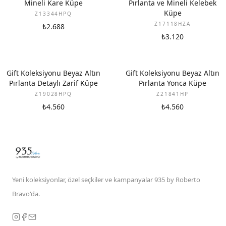
Mineli Kare Küpe
Pırlanta ve Mineli Kelebek
Küpe
Z13344HPQ
Z17118HZA
₺2.688
₺3.120
YENI
YENI
Gift Koleksiyonu Beyaz Altın
Gift Koleksiyonu Beyaz Altın
Pırlanta Detaylı Zarif Küpe
Pırlanta Yonca Küpe
Z19028HPQ
Z21841HP
₺4.560
₺4.560
Yeni koleksiyonlar, özel seçkiler ve kampanyalar 935 by Roberto
Bravo'da.