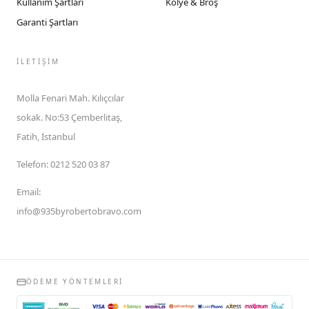
Kullanım Şartları
Kolye & Broş
Garanti Şartları
İLETIŞIM
Molla Fenari Mah. Kılıçcılar
sokak. No:53 Çemberlitaş,
Fatih, İstanbul
Telefon
:
0212 520 03 87
Email
:
info@935byrobertobravo.com
ÖDEME YÖNTEMLERI