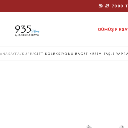
🎁 🎁 7000
GÜMÜŞ FIRSA
ANASAYFA
/
KÜPE
/
GIFT KOLEKSIYONU BAGET KESIM TAŞLI YAP