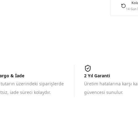
Kol
14 Gün 
Kargo & İade
2 Yıl Garanti
 tutarın üzerindeki siparişlerde
Üretim hatalarına karşı k
siz, iade süreci kolaydır.
güvencesi sunulur.