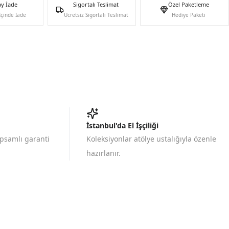
ay İade
Sigortalı Teslimat
Özel Paketleme
İçinde İade
Ücretsiz Sigortalı Teslimat
Hediye Paketi
İstanbul'da El İşçiliği
apsamlı garanti
Koleksiyonlar atölye ustalığıyla özenle
hazırlanır.