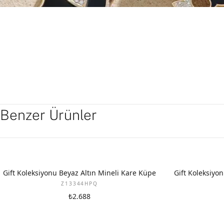
Benzer Ürünler
YENI
YENI
Gift Koleksiyonu Beyaz Altın Mineli Kare Küpe
Gift Koleksiyon
Z13344HPQ
₺2.688