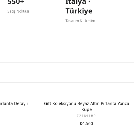
550+
İtalya ·
Türkiye
Satış Noktası
Tasarım & Üretim
YENI
ırlanta Detaylı
Gift Koleksiyonu Beyaz Altın Pırlanta Yonca
Küpe
Z21841HP
₺4.560