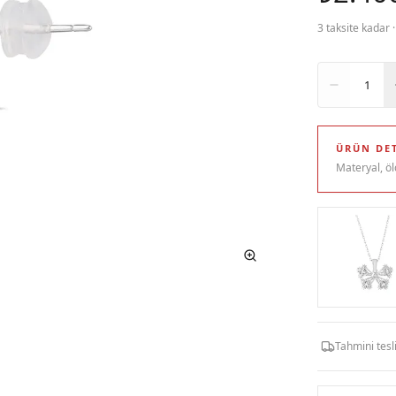
3 taksite kadar 
Adet
1
ÜRÜN DET
Materyal, öl
Tahmini tes