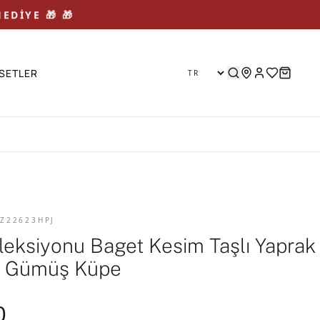
EDİYE 🎁 🎁
SETLER
 Z22623HPJ
oleksiyonu Baget Kesim Taşlı Yaprak
ü Gümüş Küpe
0