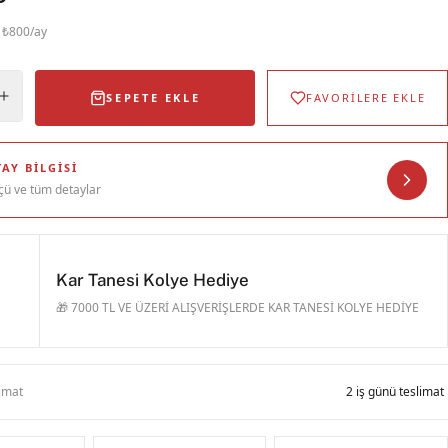
· ₺800/ay
SEPETE EKLE
FAVORİLERE EKLE
AY BILGISI
çü ve tüm detaylar
Kar Tanesi Kolye Hediye
🎁 7000 TL VE ÜZERİ ALIŞVERİŞLERDE KAR TANESİ KOLYE HEDİYE
limat
2 iş günü teslimat