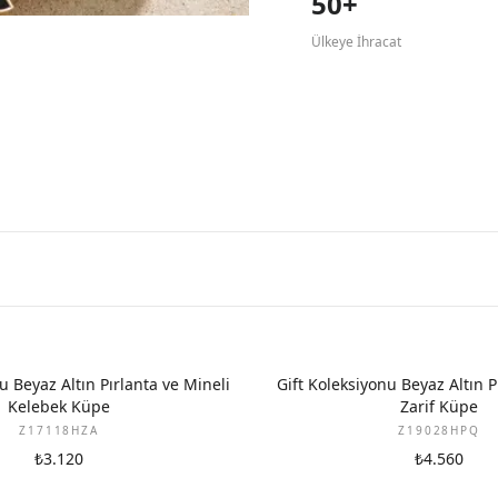
50+
Ülkeye İhracat
YENI
u Beyaz Altın Pırlanta ve Mineli
Gift Koleksiyonu Beyaz Altın P
Kelebek Küpe
Zarif Küpe
Z17118HZA
Z19028HPQ
₺3.120
₺4.560