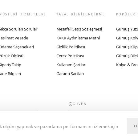
MÜŞTERİ HİZMETLERİ
YASAL BİLGİLENDİRME
POPÜLER 
Sıkça Sorulan Sorular
Mesafeli Satış Sözleşmesi
Gümüş Yüz
Teslimat ve İade
KVKK Aydınlatma Metni
Gümüş Kol
Ödeme Seçenekleri
Gizlilik Politikası
Gümüş Küp
Yüzük Ölçüsü
Çerez Politikası
Gümüş Bilek
Sipariş Takip
Kullanım Şartları
Kolye & Bro
İade Bilgileri
Garanti Şartları
GÜVEN
935byrobertobravo.com, Ticaret Bakanlığı E
itik ölçüm yapmak ve pazarlama performansını izlemek için
T