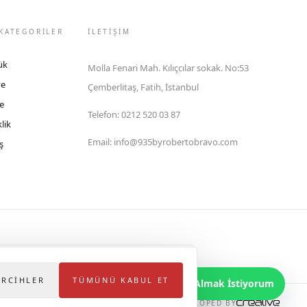
KATEGORİLER
İLETIŞIM
ük
Molla Fenari Mah. Kılıçcılar sokak. No:53
ye
Çemberlitaş, Fatih, İstanbul
e
Telefon
:
0212 520 03 87
lik
Email
:
info@935byrobertobravo.com
ş
lektronik Ticaret Bilgi Sistemi (ETBİS)'ne kayıtlıdır.
ERCIHLER
TÜMÜNÜ KABUL ET
Bilgi Almak İstiyorum
DEVELOPED BY