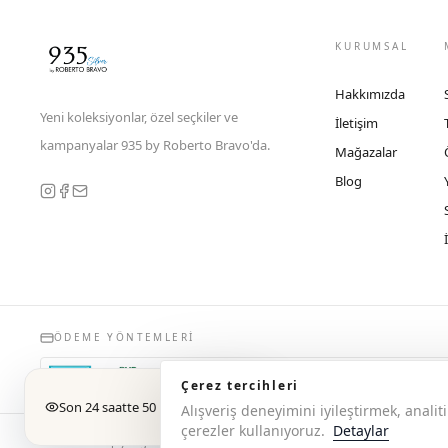
KURUMSAL
Hakkımızda
Yeni koleksiyonlar, özel seçkiler ve
İletişim
kampanyalar 935 by Roberto Bravo'da.
Mağazalar
Blog
ÖDEME YÖNTEMLERI
Çerez tercihleri
Son 24 saatte 50 kişi baktı
Alışveriş deneyimini iyileştirmek, anal
çerezler kullanıyoruz.
Detaylar
© 2026 Copyright 935 by Roberto Bravo