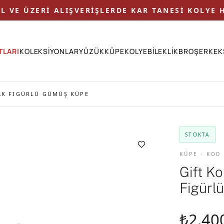
 TL VE ÜZERİ ALIŞVERİŞLERDE KAR TANESİ KOLYE H
TLARI
KOLEKSİYONLAR
YÜZÜK
KÜPE
KOLYE
BİLEKLİK
BROŞ
ERKEK
RAK FIGÜRLÜ GÜMÜŞ KÜPE
STOKTA
KÜPE · KOD
Gift K
Figürl
₺2.40