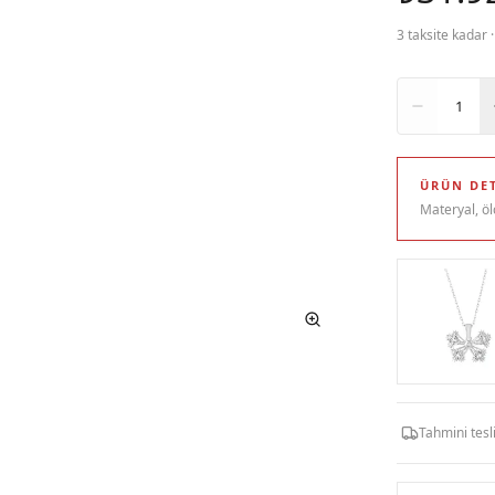
3 taksite kadar 
Adet
1
ÜRÜN DET
Materyal, öl
Tahmini tes