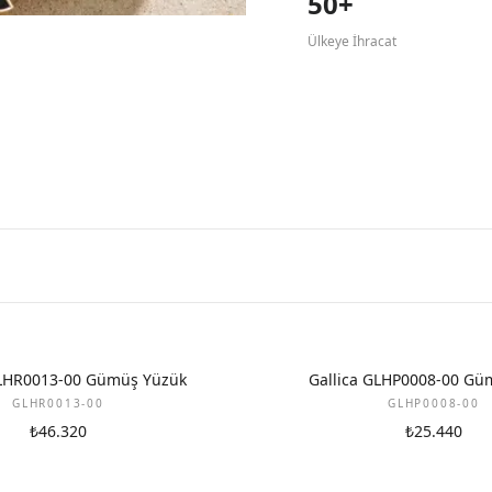
50+
Ülkeye İhracat
GLHR0013-00 Gümüş Yüzük
Gallica GLHP0008-00 Gü
GLHR0013-00
GLHP0008-00
₺46.320
₺25.440