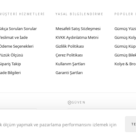
MÜŞTERİ HİZMETLERİ
YASAL BİLGİLENDİRME
POPÜLER 
Sıkça Sorulan Sorular
Mesafeli Satış Sözleşmesi
Gümüş Yüz
Teslimat ve İade
KVKK Aydınlatma Metni
Gümüş Kol
Ödeme Seçenekleri
Gizlilik Politikası
Gümüş Küp
Yüzük Ölçüsü
Çerez Politikası
Gümüş Bilek
Sipariş Takip
Kullanım Şartları
Kolye & Bro
İade Bilgileri
Garanti Şartları
GÜVEN
935byrobertobravo.com, Ticaret Bakanlığı E
itik ölçüm yapmak ve pazarlama performansını izlemek için
T