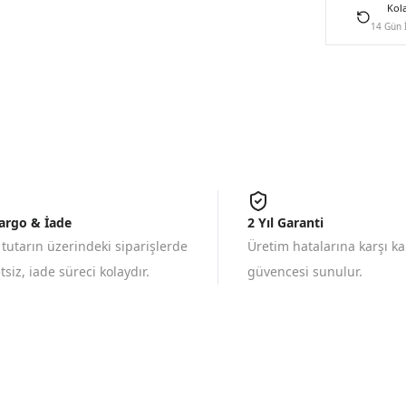
Kol
14 Gün 
Kargo & İade
2 Yıl Garanti
 tutarın üzerindeki siparişlerde
Üretim hatalarına karşı k
siz, iade süreci kolaydır.
güvencesi sunulur.