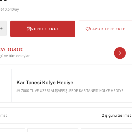
· ₺10.640/ay
SEPETE EKLE
FAVORİLERE EKLE
AY BILGISI
çü ve tüm detaylar
Kar Tanesi Kolye Hediye
🎁 7000 TL VE ÜZERİ ALIŞVERİŞLERDE KAR TANESİ KOLYE HEDİYE
limat
2 iş günü teslimat