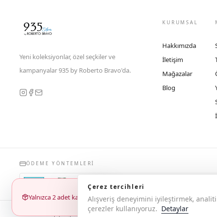
KURUMSAL
Hakkımızda
Yeni koleksiyonlar, özel seçkiler ve
İletişim
kampanyalar 935 by Roberto Bravo'da.
Mağazalar
Blog
ÖDEME YÖNTEMLERI
Çerez tercihleri
Yalnızca 2 adet kaldı
Alışveriş deneyimini iyileştirmek, anal
çerezler kullanıyoruz.
Detaylar
© 2026 Copyright 935 by Roberto Bravo