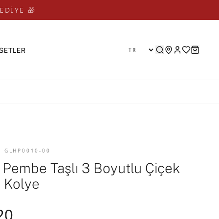
EDİYE 🎁
SETLER
D GLHP0010-00
a Pembe Taşlı 3 Boyutlu Çiçek
 Kolye
20