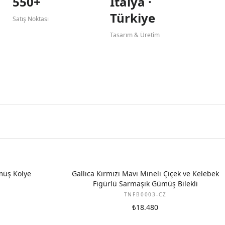
550+
İtalya ·
Türkiye
Satış Noktası
Tasarım & Üretim
müş Kolye
Gallica Kırmızı Mavi Mineli Çiçek ve Kelebek
Figürlü Sarmaşık Gümüş Bilekli
TNFB0003-CZ
₺18.480