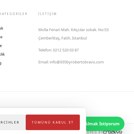
KATEGORİLER
İLETIŞIM
ük
Molla Fenari Mah. Kılıçcılar sokak. No:53
ye
Çemberlitaş, Fatih, İstanbul
e
Telefon
:
0212 520 03 87
lik
Email
:
info@935byrobertobravo.com
ş
lektronik Ticaret Bilgi Sistemi (ETBİS)'ne kayıtlıdır.
ERCIHLER
TÜMÜNÜ KABUL ET
Bilgi Almak İstiyorum
DEVELOPED BY