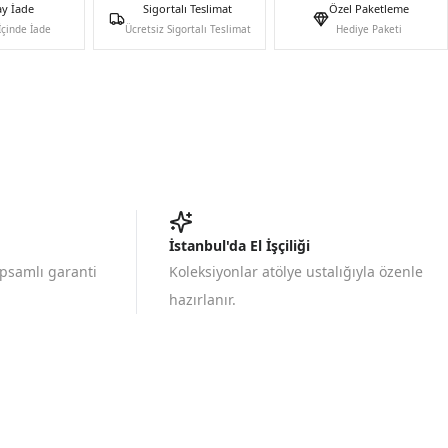
ay İade
Sigortalı Teslimat
Özel Paketleme
İçinde İade
Ücretsiz Sigortalı Teslimat
Hediye Paketi
İstanbul'da El İşçiliği
apsamlı garanti
Koleksiyonlar atölye ustalığıyla özenle
hazırlanır.