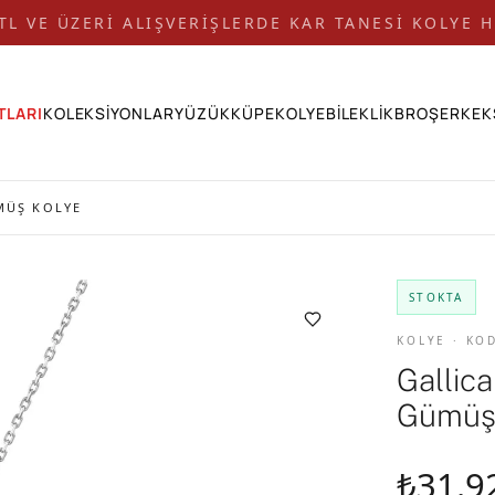
 TL VE ÜZERİ ALIŞVERİŞLERDE KAR TANESİ KOLYE H
TLARI
KOLEKSİYONLAR
YÜZÜK
KÜPE
KOLYE
BİLEKLİK
BROŞ
ERKEK
MÜŞ KOLYE
STOKTA
KOLYE · KO
Gallic
Gümüş
₺31.9