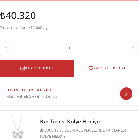
₺40.320
3 taksite kadar · ₺13.440/ay
Adet
1
SEPETE EKLE
FAVORİLERE EKLE
ÜRÜN DETAY BILGISI
Materyal, ölçü ve tüm detaylar
Kar Tanesi Kolye Hediye
🎁 7000 TL VE ÜZERİ ALIŞVERİŞLERDE KAR TANESİ
KOLYE HEDİYE