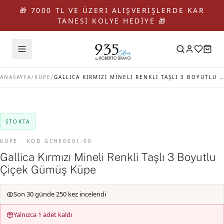
🎁 7000 TL VE ÜZERİ ALIŞVERİŞLERDE KAR
TANESİ KOLYE HEDİYE 🎁
ANASAYFA
/
KÜPE
/
GALLICA KIRMIZI MINELI RENKLI TAŞLI 3 BOYUTLU ÇIÇEK GÜMÜŞ KÜPE
STOKTA
KÜPE · KOD GCHE0001-00
Gallica Kırmızı Mineli Renkli Taşlı 3 Boyutlu
Çiçek Gümüş Küpe
Son 30 günde 250 kez incelendi
Yalnızca 1 adet kaldı