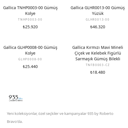
Gallica TNHP0003-00 Gümüş
Gallica GLHR0013-00 Gümüş
Kolye
Yüzük
TNHP0003-00
GLHR0013-00
₺25.920
₺46.320
Gallica GLHP0008-00 Gümüş
Gallica Kırmızı Mavi Mineli
Kolye
Çiçek ve Kelebek Figürlü
Sarmaşık Gümüş Bilekli
GLHP0008-00
TNFB0003-CZ
₺25.440
₺18.480
Yeni koleksiyonlar, özel seçkiler ve kampanyalar 935 by Roberto
Bravo'da.