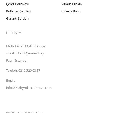
Çerez Politikası
Gümüş Bileklik
Kullanım Şartları
Kolye & Broş
Garanti Şartları
İLETIŞIM
Molla Fenari Mah. Kılıçcılar
sokak. No:53 Çemberlitaş,
Fatih, İstanbul
Telefon
:
0212 520 03 87
Email
:
info@935byrobertobravo.com