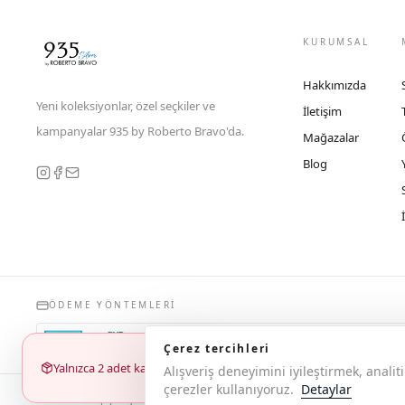
KURUMSAL
Hakkımızda
Yeni koleksiyonlar, özel seçkiler ve
İletişim
kampanyalar 935 by Roberto Bravo'da.
Mağazalar
Blog
ÖDEME YÖNTEMLERI
Çerez tercihleri
Yalnızca 2 adet kaldı
Alışveriş deneyimini iyileştirmek, anal
çerezler kullanıyoruz.
Detaylar
© 2026 Copyright 935 by Roberto Bravo