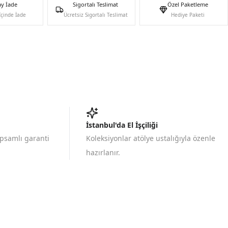
ay İade
Sigortalı Teslimat
Özel Paketleme
İçinde İade
Ücretsiz Sigortalı Teslimat
Hediye Paketi
İstanbul'da El İşçiliği
apsamlı garanti
Koleksiyonlar atölye ustalığıyla özenle
hazırlanır.