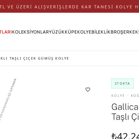
 TL VE ÜZERİ ALIŞVERİŞLERDE KAR TANESİ KOLYE H
TLARI
KOLEKSİYONLAR
YÜZÜK
KÜPE
KOLYE
BİLEKLİK
BROŞ
ERKEK
NKLI TAŞLI ÇIÇEK GÜMÜŞ KOLYE
STOKTA
KOLYE · KO
Gallica
Taşlı 
₺42.2