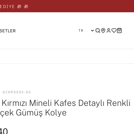
EDİYE 🎁 🎁
SETLER
D GCHP0003-00
 Kırmızı Mineli Kafes Detaylı Renkli
Çiçek Gümüş Kolye
40