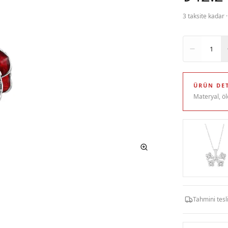
3 taksite kadar 
Adet
1
ÜRÜN DET
Materyal, öl
Tahmini tes