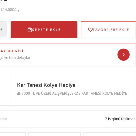
· ₺14.080/ay
SEPETE EKLE
FAVORİLERE EKLE
AY BILGISI
çü ve tüm detaylar
Kar Tanesi Kolye Hediye
🎁 7000 TL VE ÜZERİ ALIŞVERİŞLERDE KAR TANESİ KOLYE HEDİYE
limat
2 iş günü teslimat