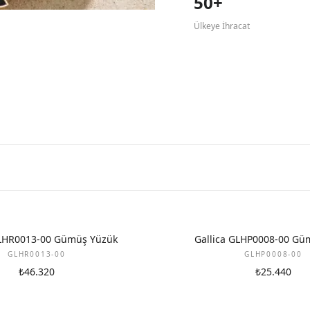
50+
Ülkeye İhracat
GLHR0013-00 Gümüş Yüzük
Gallica GLHP0008-00 Gü
GLHR0013-00
GLHP0008-00
₺46.320
₺25.440