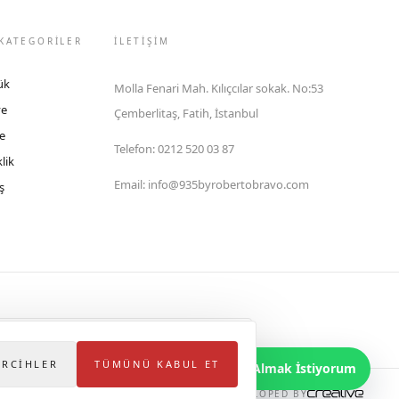
KATEGORİLER
İLETIŞIM
ük
Molla Fenari Mah. Kılıçcılar sokak. No:53
ye
Çemberlitaş, Fatih, İstanbul
e
Telefon
:
0212 520 03 87
lik
Email
:
info@935byrobertobravo.com
ş
lektronik Ticaret Bilgi Sistemi (ETBİS)'ne kayıtlıdır.
ERCIHLER
TÜMÜNÜ KABUL ET
Bilgi Almak İstiyorum
DEVELOPED BY