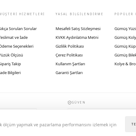
MÜŞTERİ HİZMETLERİ
YASAL BİLGİLENDİRME
POPÜLER 
Sıkça Sorulan Sorular
Mesafeli Satış Sözleşmesi
Gümüş Yüz
Teslimat ve İade
KVKK Aydınlatma Metni
Gümüş Kol
Ödeme Seçenekleri
Gizlilik Politikası
Gümüş Küp
Yüzük Ölçüsü
Çerez Politikası
Gümüş Bilek
Sipariş Takip
Kullanım Şartları
Kolye & Bro
İade Bilgileri
Garanti Şartları
GÜVEN
935byrobertobravo.com, Ticaret Bakanlığı E
itik ölçüm yapmak ve pazarlama performansını izlemek için
T