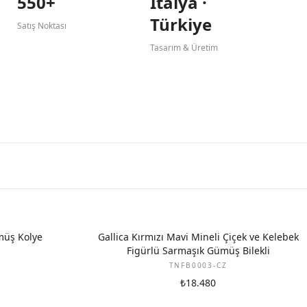
550+
İtalya ·
Türkiye
Satış Noktası
Tasarım & Üretim
müş Kolye
Gallica Kırmızı Mavi Mineli Çiçek ve Kelebek
Figürlü Sarmaşık Gümüş Bilekli
TNFB0003-CZ
₺18.480