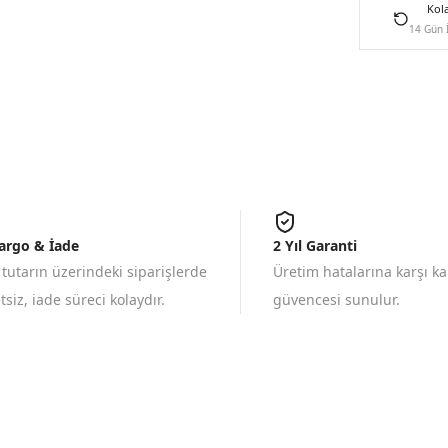
Kol
14 Gün 
Kargo & İade
2 Yıl Garanti
 tutarın üzerindeki siparişlerde
Üretim hatalarına karşı k
siz, iade süreci kolaydır.
güvencesi sunulur.