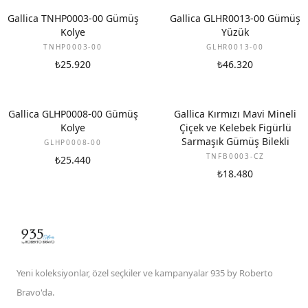
Gallica TNHP0003-00 Gümüş
Gallica GLHR0013-00 Gümüş
Kolye
Yüzük
TNHP0003-00
GLHR0013-00
₺25.920
₺46.320
Gallica GLHP0008-00 Gümüş
Gallica Kırmızı Mavi Mineli
Kolye
Çiçek ve Kelebek Figürlü
Sarmaşık Gümüş Bilekli
GLHP0008-00
TNFB0003-CZ
₺25.440
₺18.480
Yeni koleksiyonlar, özel seçkiler ve kampanyalar 935 by Roberto
Bravo'da.