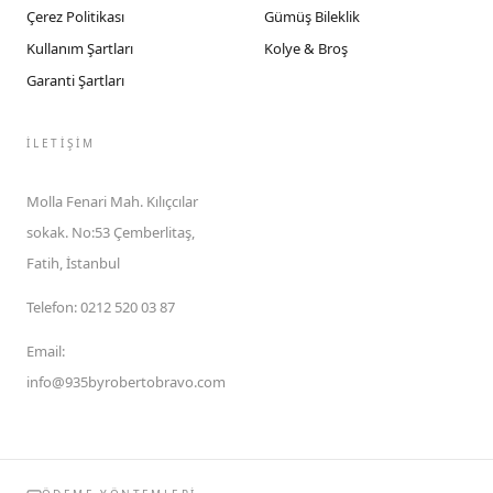
Çerez Politikası
Gümüş Bileklik
Kullanım Şartları
Kolye & Broş
Garanti Şartları
İLETIŞIM
Molla Fenari Mah. Kılıçcılar
sokak. No:53 Çemberlitaş,
Fatih, İstanbul
Telefon
:
0212 520 03 87
Email
:
info@935byrobertobravo.com