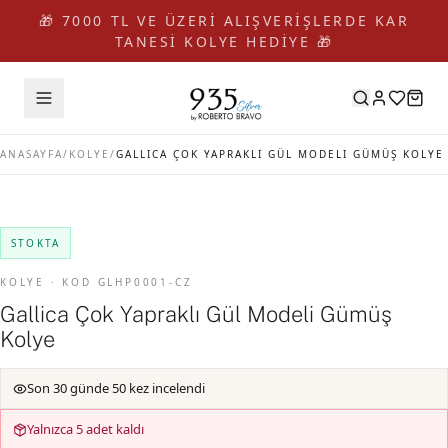
🎁 7000 TL VE ÜZERİ ALIŞVERİŞLERDE KAR
TANESİ KOLYE HEDİYE 🎁
ANASAYFA
/
KOLYE
/
GALLICA ÇOK YAPRAKLI GÜL MODELI GÜMÜŞ KOLYE
STOKTA
KOLYE · KOD GLHP0001-CZ
Gallica Çok Yapraklı Gül Modeli Gümüş
Kolye
Son 30 günde 50 kez incelendi
Yalnızca 5 adet kaldı