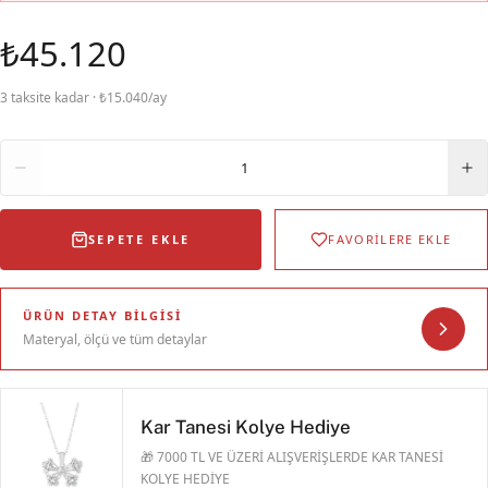
₺45.120
3 taksite kadar · ₺15.040/ay
Adet
1
SEPETE EKLE
FAVORİLERE EKLE
ÜRÜN DETAY BILGISI
Materyal, ölçü ve tüm detaylar
Kar Tanesi Kolye Hediye
🎁 7000 TL VE ÜZERİ ALIŞVERİŞLERDE KAR TANESİ
KOLYE HEDİYE