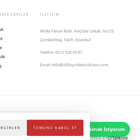
KATEGORİLER
İLETIŞIM
ük
Molla Fenari Mah. Kılıçcılar sokak. No:53
ye
Çemberlitaş, Fatih, İstanbul
e
Telefon
:
0212 520 03 87
lik
Email
:
info@935byrobertobravo.com
ş
lektronik Ticaret Bilgi Sistemi (ETBİS)'ne kayıtlıdır.
ERCIHLER
TÜMÜNÜ KABUL ET
Bilgi Almak İstiyorum
DEVELOPED BY