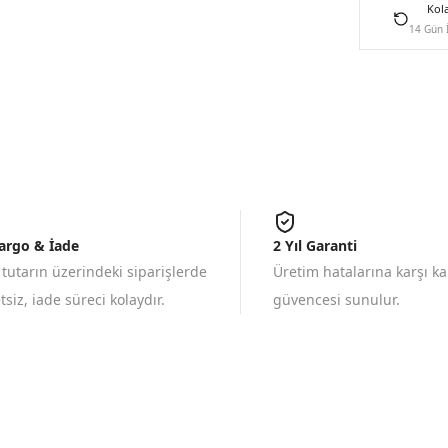
Kol
14 Gün 
Kargo & İade
2 Yıl Garanti
 tutarın üzerindeki siparişlerde
Üretim hatalarına karşı k
siz, iade süreci kolaydır.
güvencesi sunulur.