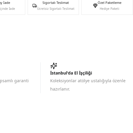
ay İade
Sigortalı Teslimat
Özel Paketleme
İçinde İade
Ücretsiz Sigortalı Teslimat
Hediye Paketi
İstanbul'da El İşçiliği
apsamlı garanti
Koleksiyonlar atölye ustalığıyla özenle
hazırlanır.