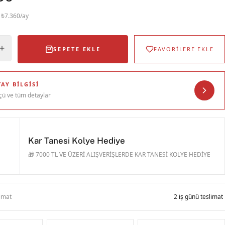
· ₺7.360/ay
SEPETE EKLE
FAVORİLERE EKLE
AY BILGISI
çü ve tüm detaylar
Kar Tanesi Kolye Hediye
🎁 7000 TL VE ÜZERİ ALIŞVERİŞLERDE KAR TANESİ KOLYE HEDİYE
limat
2 iş günü teslimat