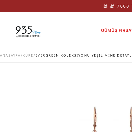
🎁 🎁 7000
GÜMÜŞ FIRSA
ANASAYFA
/
KÜPE
/
EVERGREEN KOLEKSIYONU YEŞIL MINE DETAY