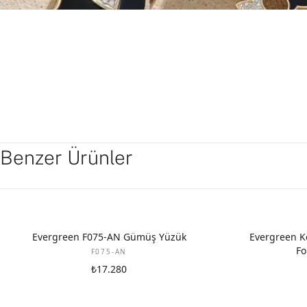
Benzer Ürünler
Evergreen F075-AN Gümüş Yüzük
Evergreen Ko
F
F075-AN
₺17.280