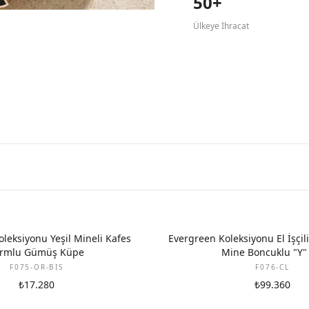
50+
Ülkeye İhracat
leksiyonu Yeşil Mineli Kafes
Evergreen Koleksiyonu El İşçili
ormlu Gümüş Küpe
Mine Boncuklu "Y"
F075-OR-BIS
F076-CL
₺17.280
₺99.360