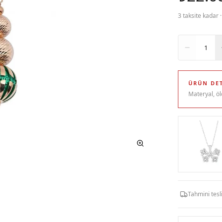
3 taksite kadar 
Adet
1
ÜRÜN DET
Materyal, öl
Tahmini tes