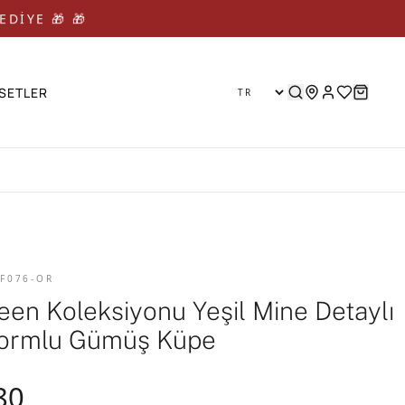
EDİYE 🎁 🎁
SETLER
 F076-OR
een Koleksiyonu Yeşil Mine Detaylı
Formlu Gümüş Küpe
80