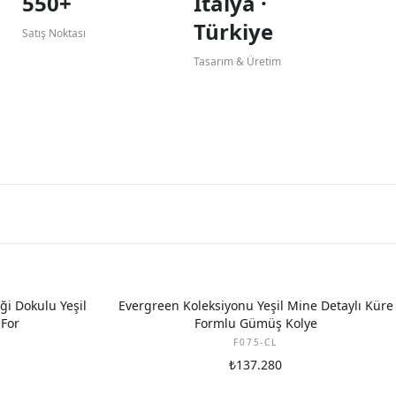
550+
İtalya ·
Türkiye
Satış Noktası
Tasarım & Üretim
ği Dokulu Yeşil
Evergreen Koleksiyonu Yeşil Mine Detaylı Küre
 For
Formlu Gümüş Kolye
F075-CL
₺137.280