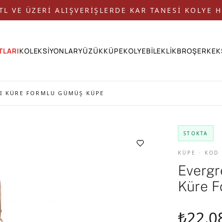
 TL VE ÜZERİ ALIŞVERİŞLERDE KAR TANESİ KOLYE H
TLARI
KOLEKSİYONLAR
YÜZÜK
KÜPE
KOLYE
BİLEKLİK
BROŞ
ERKEK
LI KÜRE FORMLU GÜMÜŞ KÜPE
STOKTA
KÜPE · KOD
Evergr
Küre 
₺22.0