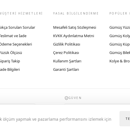
MÜŞTERİ HİZMETLERİ
YASAL BİLGİLENDİRME
POPÜLER 
Sıkça Sorulan Sorular
Mesafeli Satış Sözleşmesi
Gümüş Yüz
Teslimat ve İade
KVKK Aydınlatma Metni
Gümüş Kol
Ödeme Seçenekleri
Gizlilik Politikası
Gümüş Küp
Yüzük Ölçüsü
Çerez Politikası
Gümüş Bilek
Sipariş Takip
Kullanım Şartları
Kolye & Bro
İade Bilgileri
Garanti Şartları
GÜVEN
935byrobertobravo.com, Ticaret Bakanlığı E
itik ölçüm yapmak ve pazarlama performansını izlemek için
T