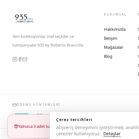
KURUMSAL
Hakkımızda
Yeni koleksiyonlar, özel seçkiler ve
İletişim
kampanyalar 935 by Roberto Bravo'da.
Mağazalar
Blog
ÖDEME YÖNTEMLERI
Çerez tercihleri
Yalnızca 3 adet kaldı
Alışveriş deneyimini iyileştirmek, anal
çerezler kullanıyoruz.
Detaylar
© 2026 Copyright 935 by Roberto Bravo