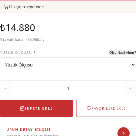
12 kişinin sepetinde
₺14.880
3 taksite kadar · ₺4.960/ay
YÜZÜK ÖLÇÜSÜ
*
Ölçü Nasıl Alınır?
Adet
1
SEPETE EKLE
FAVORİLERE EKLE
ÜRÜN DETAY BILGISI