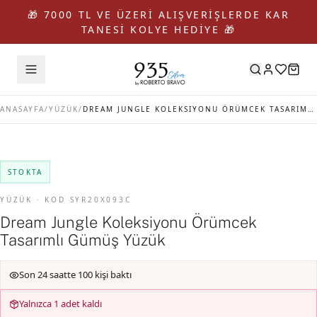
🎁 7000 TL VE ÜZERİ ALIŞVERİŞLERDE KAR
TANESİ KOLYE HEDİYE 🎁
ANASAYFA
/
YÜZÜK
/
DREAM JUNGLE KOLEKSIYONU ÖRÜMCEK TASARIMLI GÜMÜŞ YÜZÜK
STOKTA
YÜZÜK · KOD SYR20X093C
Dream Jungle Koleksiyonu Örümcek
Tasarımlı Gümüş Yüzük
Son 24 saatte 100 kişi baktı
Yalnızca 1 adet kaldı