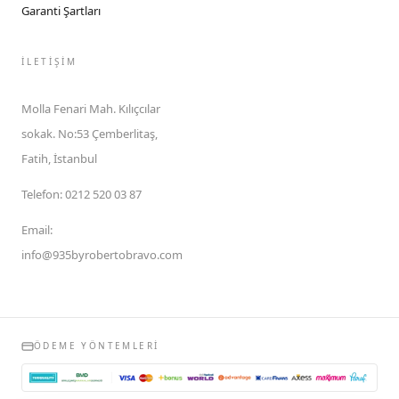
Garanti Şartları
İLETIŞIM
Molla Fenari Mah. Kılıçcılar
sokak. No:53 Çemberlitaş,
Fatih, İstanbul
Telefon
:
0212 520 03 87
Email
:
info@935byrobertobravo.com
ÖDEME YÖNTEMLERI