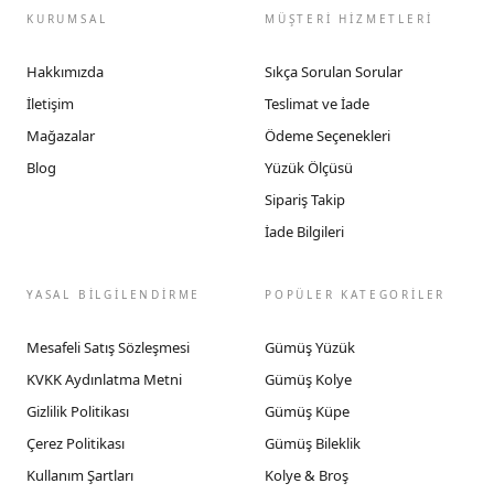
KURUMSAL
MÜŞTERİ HİZMETLERİ
Hakkımızda
Sıkça Sorulan Sorular
İletişim
Teslimat ve İade
Mağazalar
Ödeme Seçenekleri
Blog
Yüzük Ölçüsü
Sipariş Takip
İade Bilgileri
YASAL BİLGİLENDİRME
POPÜLER KATEGORİLER
Mesafeli Satış Sözleşmesi
Gümüş Yüzük
KVKK Aydınlatma Metni
Gümüş Kolye
Gizlilik Politikası
Gümüş Küpe
Çerez Politikası
Gümüş Bileklik
Kullanım Şartları
Kolye & Broş