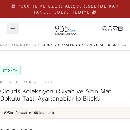
🎁 7000 TL VE ÜZERİ ALIŞVERİŞLERDE KAR
TANESİ KOLYE HEDİYE 🎁
ANASAYFA
/
BİLEKLİK
/
CLOUDS KOLEKSIYONU SIYAH VE ALTIN MAT DOKULU TAŞLI AYARLANABILIR İP BILEKLI
STOKTA
BİLEKLİK · KOD G-TR-294B
Clouds Koleksiyonu Siyah ve Altın Mat
Dokulu Taşlı Ayarlanabilir İp Bilekli
Son 24 saatte 100 kişi baktı