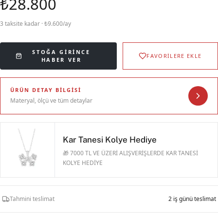
₺28.800
3 taksite kadar · ₺9.600/ay
STOĞA GIRINCE
FAVORİLERE EKLE
HABER VER
ÜRÜN DETAY BILGISI
Materyal, ölçü ve tüm detaylar
Kar Tanesi Kolye Hediye
🎁 7000 TL VE ÜZERİ ALIŞVERİŞLERDE KAR TANESİ
KOLYE HEDİYE
Tahmini teslimat
2 iş günü teslimat