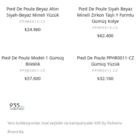
YENI
Pied De Poule Beyaz Altın
Pied De Poule Siyah Beyaz
Siyah-Beyaz Mineli Yüzük
Mineli Zirkon Taşlı Y Formlu
Gümüş Kolye
PPHR0010-CZ
PPHP0014-CZ
₺24.960
₺62.400
Pied De Poule Model-1 Gümüş
Pied De Poule PPHR0011-CZ
Bileklik
Gümüş Yüzük
PPXB0001-CZ
PPHR0011-CZ
₺57.600
₺32.160
Yeni koleksiyonlar, özel seçkiler ve kampanyalar 935 by Roberto
Bravo'da.