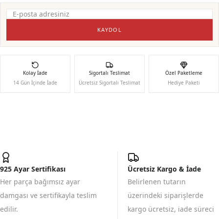
KAYDOL
Kolay İade
Sigortalı Teslimat
Özel Paketleme
14 Gün İçinde İade
Ücretsiz Sigortalı Teslimat
Hediye Paketi
925 Ayar Sertifikası
Ücretsiz Kargo & İade
Her parça bağımsız ayar
Belirlenen tutarın
damgası ve sertifikayla teslim
üzerindeki siparişlerde
edilir.
kargo ücretsiz, iade süreci