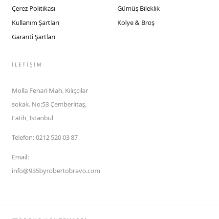
Çerez Politikası
Gümüş Bileklik
Kullanım Şartları
Kolye & Broş
Garanti Şartları
İLETIŞIM
Molla Fenari Mah. Kılıçcılar
sokak. No:53 Çemberlitaş,
Fatih, İstanbul
Telefon
:
0212 520 03 87
Email
:
info@935byrobertobravo.com