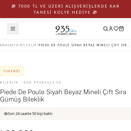
🎁 7000 TL VE ÜZERİ ALIŞVERİŞLERDE KAR
TANESİ KOLYE HEDİYE 🎁
ANASAYFA
/
BİLEKLİK
/
PIEDE DE POULE SIYAH BEYAZ MINELI ÇIFT SIRA GÜMÜŞ BILEKLIK
TÜKENDI
BİLEKLİK · KOD PPXB0023-00
Piede De Poule Siyah Beyaz Mineli Çift Sıra
Gümüş Bileklik
Son 24 saatte 50 kişi baktı