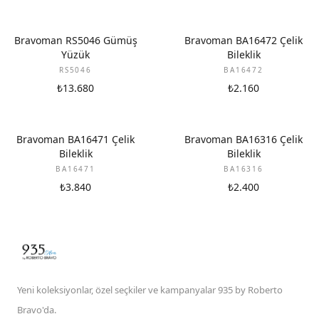
Bravoman RS5046 Gümüş
Bravoman BA16472 Çelik
Yüzük
Bileklik
RS5046
BA16472
₺13.680
₺2.160
Bravoman BA16471 Çelik
Bravoman BA16316 Çelik
Bileklik
Bileklik
BA16471
BA16316
₺3.840
₺2.400
Yeni koleksiyonlar, özel seçkiler ve kampanyalar 935 by Roberto
Bravo'da.