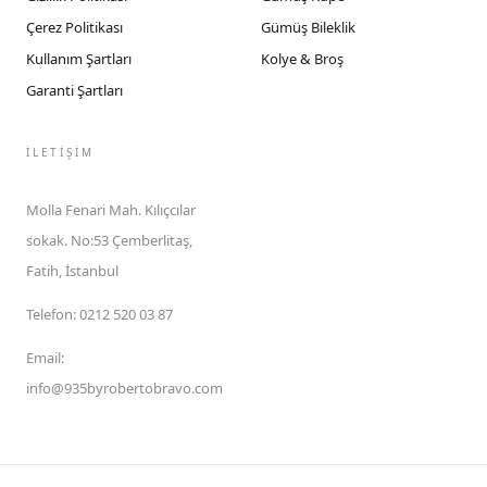
Çerez Politikası
Gümüş Bileklik
Kullanım Şartları
Kolye & Broş
Garanti Şartları
İLETIŞIM
Molla Fenari Mah. Kılıçcılar
sokak. No:53 Çemberlitaş,
Fatih, İstanbul
Telefon
:
0212 520 03 87
Email
:
info@935byrobertobravo.com