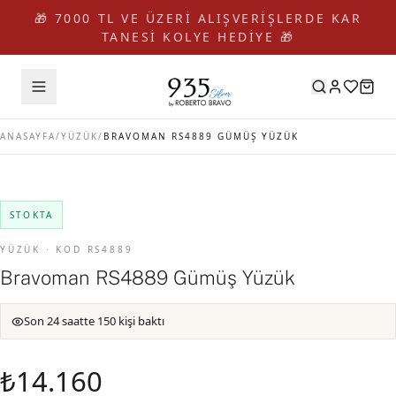
🎁 7000 TL VE ÜZERİ ALIŞVERİŞLERDE KAR
TANESİ KOLYE HEDİYE 🎁
ANASAYFA
/
YÜZÜK
/
BRAVOMAN RS4889 GÜMÜŞ YÜZÜK
STOKTA
YÜZÜK · KOD RS4889
Bravoman RS4889 Gümüş Yüzük
Son 24 saatte 150 kişi baktı
₺14.160