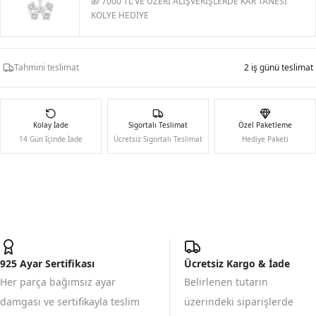
🎁 7000 TL VE ÜZERİ ALIŞVERİŞLERDE KAR TANESİ
KOLYE HEDİYE
Tahmini teslimat
2 iş günü teslimat
Kolay İade
Sigortalı Teslimat
Özel Paketleme
14 Gün İçinde İade
Ücretsiz Sigortalı Teslimat
Hediye Paketi
925 Ayar Sertifikası
Ücretsiz Kargo & İade
Her parça bağımsız ayar
Belirlenen tutarın
damgası ve sertifikayla teslim
üzerindeki siparişlerde