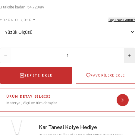
3 taksite kadar · ₺4.720/ay
YÜZÜK ÖLÇÜSÜ
*
Ölçü Nasıl Alınır?
Adet
1
SEPETE EKLE
FAVORİLERE EKLE
ÜRÜN DETAY BILGISI
Materyal, ölçü ve tüm detaylar
Kar Tanesi Kolye Hediye