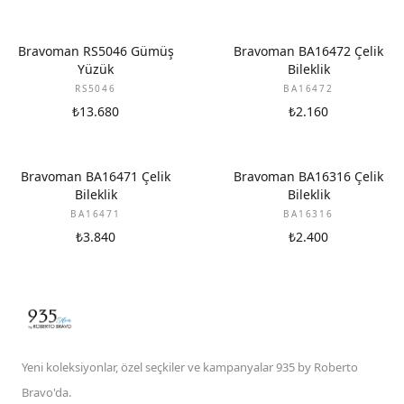
Bravoman RS5046 Gümüş
Bravoman BA16472 Çelik
Yüzük
Bileklik
RS5046
BA16472
₺13.680
₺2.160
Bravoman BA16471 Çelik
Bravoman BA16316 Çelik
Bileklik
Bileklik
BA16471
BA16316
₺3.840
₺2.400
Yeni koleksiyonlar, özel seçkiler ve kampanyalar 935 by Roberto
Bravo'da.