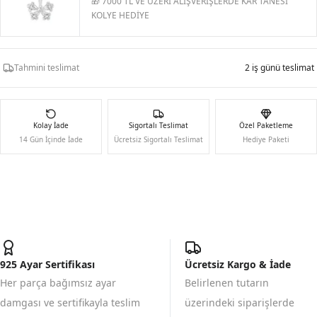
🎁 7000 TL VE ÜZERİ ALIŞVERİŞLERDE KAR TANESİ
KOLYE HEDİYE
Tahmini teslimat
2 iş günü teslimat
Kolay İade
Sigortalı Teslimat
Özel Paketleme
14 Gün İçinde İade
Ücretsiz Sigortalı Teslimat
Hediye Paketi
925 Ayar Sertifikası
Ücretsiz Kargo & İade
Her parça bağımsız ayar
Belirlenen tutarın
damgası ve sertifikayla teslim
üzerindeki siparişlerde