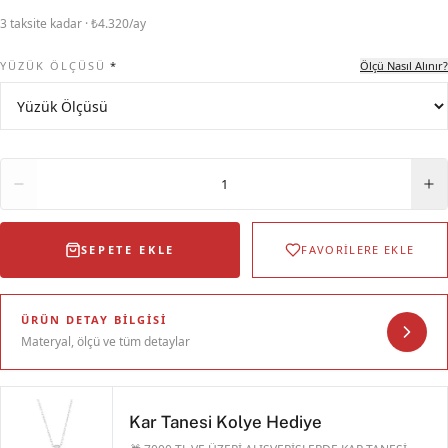
3 taksite kadar · ₺4.320/ay
YÜZÜK ÖLÇÜSÜ
*
Ölçü Nasıl Alınır?
Adet
1
SEPETE EKLE
FAVORİLERE EKLE
ÜRÜN DETAY BILGISI
Materyal, ölçü ve tüm detaylar
Kar Tanesi Kolye Hediye