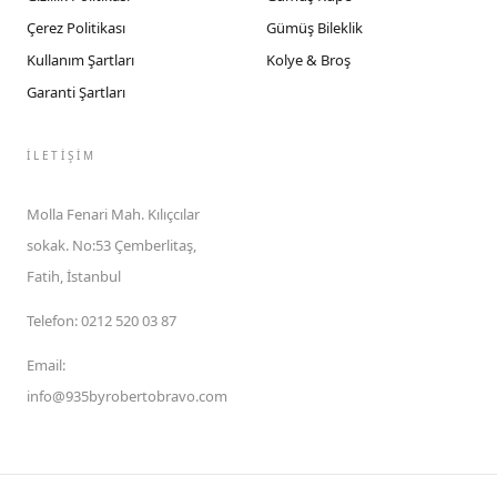
Çerez Politikası
Gümüş Bileklik
Kullanım Şartları
Kolye & Broş
Garanti Şartları
İLETIŞIM
Molla Fenari Mah. Kılıçcılar
sokak. No:53 Çemberlitaş,
Fatih, İstanbul
Telefon
:
0212 520 03 87
Email
:
info@935byrobertobravo.com