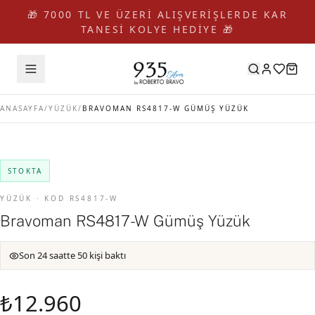
🎁 7000 TL VE ÜZERİ ALIŞVERİŞLERDE KAR
TANESİ KOLYE HEDİYE 🎁
ANASAYFA
/
YÜZÜK
/
BRAVOMAN RS4817-W GÜMÜŞ YÜZÜK
STOKTA
YÜZÜK · KOD RS4817-W
Bravoman RS4817-W Gümüş Yüzük
Son 24 saatte 50 kişi baktı
₺12.960