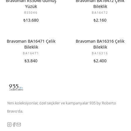
Bravoman RS5046 Gümüş
Bravoman BA16472 Çelik
Yüzük
Bileklik
RS5046
BA16472
₺13.680
₺2.160
Bravoman BA16471 Çelik
Bravoman BA16316 Çelik
Bileklik
Bileklik
BA16471
BA16316
₺3.840
₺2.400
Yeni koleksiyonlar, özel seçkiler ve kampanyalar 935 by Roberto
Bravo'da.