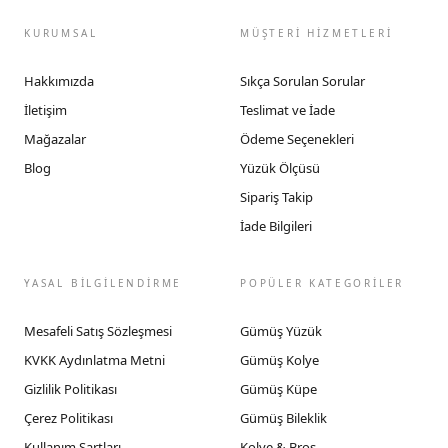
KURUMSAL
MÜŞTERİ HİZMETLERİ
Hakkımızda
Sıkça Sorulan Sorular
İletişim
Teslimat ve İade
Mağazalar
Ödeme Seçenekleri
Blog
Yüzük Ölçüsü
Sipariş Takip
İade Bilgileri
YASAL BİLGİLENDİRME
POPÜLER KATEGORİLER
Mesafeli Satış Sözleşmesi
Gümüş Yüzük
KVKK Aydınlatma Metni
Gümüş Kolye
Gizlilik Politikası
Gümüş Küpe
Çerez Politikası
Gümüş Bileklik
Kullanım Şartları
Kolye & Broş