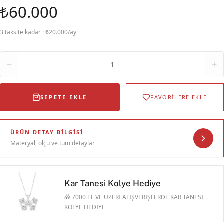
₺60.000
3 taksite kadar · ₺20.000/ay
Adet
1
SEPETE EKLE
FAVORİLERE EKLE
ÜRÜN DETAY BILGISI
Materyal, ölçü ve tüm detaylar
Kar Tanesi Kolye Hediye
🎁 7000 TL VE ÜZERİ ALIŞVERİŞLERDE KAR TANESİ
KOLYE HEDİYE