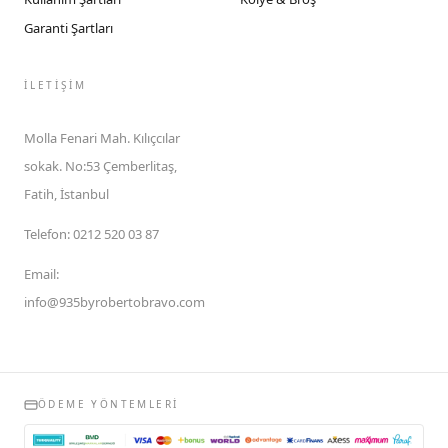
Garanti Şartları
İLETIŞIM
Molla Fenari Mah. Kılıçcılar
sokak. No:53 Çemberlitaş,
Fatih, İstanbul
Telefon
:
0212 520 03 87
Email
:
info@935byrobertobravo.com
ÖDEME YÖNTEMLERI