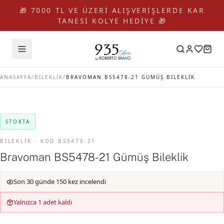
🎁 7000 TL VE ÜZERİ ALIŞVERİŞLERDE KAR
TANESİ KOLYE HEDİYE 🎁
ANASAYFA
/
BİLEKLİK
/
BRAVOMAN BS5478-21 GÜMÜŞ BILEKLIK
STOKTA
BİLEKLİK · KOD BS5478-21
Bravoman BS5478-21 Gümüş Bileklik
Son 30 günde 150 kez incelendi
Yalnızca 1 adet kaldı