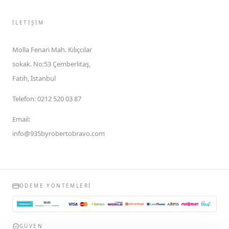
İLETIŞIM
Molla Fenari Mah. Kılıçcılar
sokak. No:53 Çemberlitaş,
Fatih, İstanbul
Telefon
:
0212 520 03 87
Email
:
info@935byrobertobravo.com
ÖDEME YÖNTEMLERI
GÜVEN