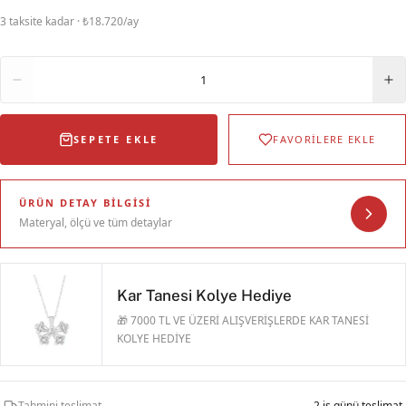
3 taksite kadar · ₺18.720/ay
Adet
1
SEPETE EKLE
FAVORİLERE EKLE
ÜRÜN DETAY BILGISI
Materyal, ölçü ve tüm detaylar
Kar Tanesi Kolye Hediye
🎁 7000 TL VE ÜZERİ ALIŞVERİŞLERDE KAR TANESİ
KOLYE HEDİYE
Tahmini teslimat
2 iş günü teslimat