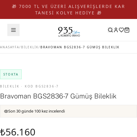
🎁 7000 TL VE ÜZERİ ALIŞVERİŞLERDE KAR
TANESİ KOLYE HEDİYE 🎁
ANASAYFA
/
BİLEKLİK
/
BRAVOMAN BGS2836-7 GÜMÜŞ BILEKLIK
STOKTA
BİLEKLİK · KOD BGS2836-7
Bravoman BGS2836-7 Gümüş Bileklik
Son 30 günde 100 kez incelendi
₺56.160