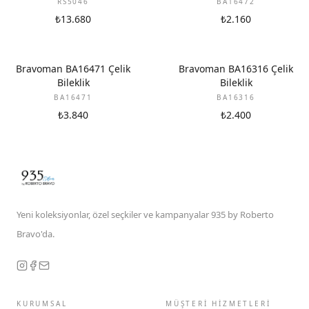
RS5046
BA16472
₺13.680
₺2.160
Bravoman BA16471 Çelik
Bravoman BA16316 Çelik
Bileklik
Bileklik
BA16471
BA16316
₺3.840
₺2.400
Yeni koleksiyonlar, özel seçkiler ve kampanyalar 935 by Roberto
Bravo'da.
KURUMSAL
MÜŞTERİ HİZMETLERİ